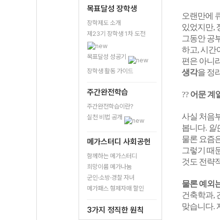
목표달성 장학생
오랜만에 큐
장학제도 소개
있었지만, 
제23기 장학생 1차 도전
그동안 공부
하고, 시간
목표달성 성공기
편은 아니라
장학생 활동 가이드
생각
을 정
주간완전학습
??
어문 계열
주간완전학습이란?
사실 처음부
실천 비법 공개
봅니다.
일
물론 요즘
메가스터디 사회공헌
그렇기 때문
함께하는 메가스터디
것도 전략
희망이룸 메가나눔
군인·소방·경찰 자녀
물론 예외는
메가패스 형제자매 할인
건축학과, 
맞습니다.
3가지 정직한 원칙