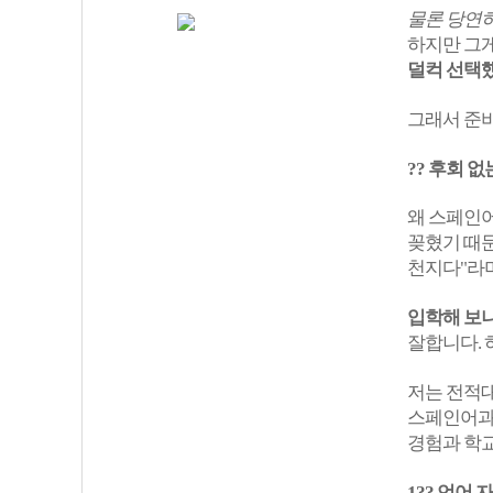
물론 당연히
하지만 그게
덜컥 선택했
그래서 준
?? 후회 
왜 스페인어
꽂혔기 때문
천지다"라며
입학해 보니
잘합니다. 
저는 전적대
스페인어과에
경험과 학교
1?? 언어