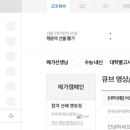
고3·N수
고2
고1
대
선물 3개 100% 당첨!
선물 100% 증정!
여름방학 스터디 캐시백
2027 러셀 단과
스마트러닝앱
메가패스
메가패스 수강생 무료혜택!
사회공헌 캠페인
행운의 선물 뽑기
메가스터디 X 올리브
메가런 썸머스쿨
강사 공개선발
설문 EVENT
3일 무료 체험권
메가클럽 멤버십
희망이룸 메가나눔
영
메가선생님
수능·내신
대학별고
큐브 영상
메가캠페인
[대학생활] 어
합격 선배 멘토링
한국외국어대학
장학생 영상/칼럼
TOP
큐브 영상/칼럼(QCC)
안녕하세요