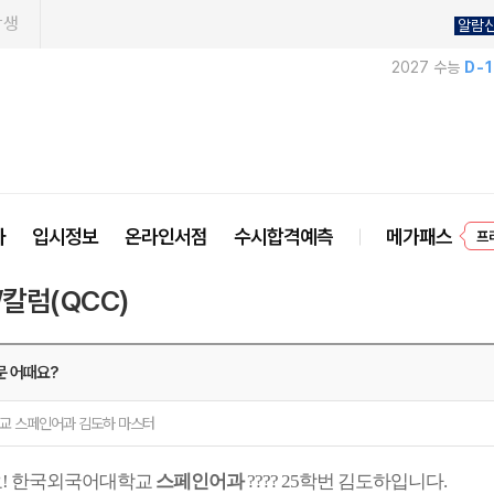
학생
알람
2027 수능
D-
프
사
입시정보
온라인서점
수시합격예측
메가패스
/칼럼(QCC)
문 어때요?
교 스페인어과 김도하 마스터
! 한국외국어대학교
스페인어과
???? 25학번 김도하입니다.