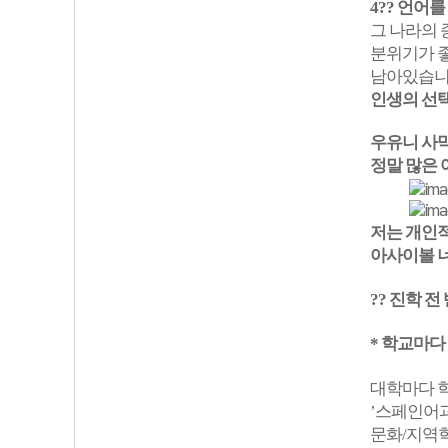
4?? 언어
그 나라의 
분위기가 좋
남아있습니다
인생의 선
우유니 사막
정말 많은
저는 개인
아사이볼 너
?? 진학 
* 학교마다
대학마다 학
’스페인어과
문화/지역학