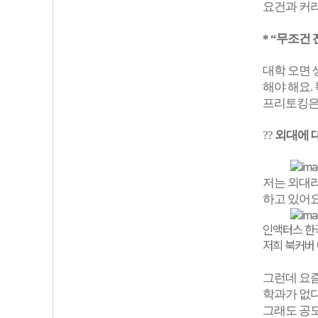
요건과 커
* “무조건
대학 오면 
해야 해요.
프리토킹은
??
외대에 
저는 외대라
하고 있어
인액터스 한
저희 북커버
그런데 요즘
학과가 없다
그래도 공모