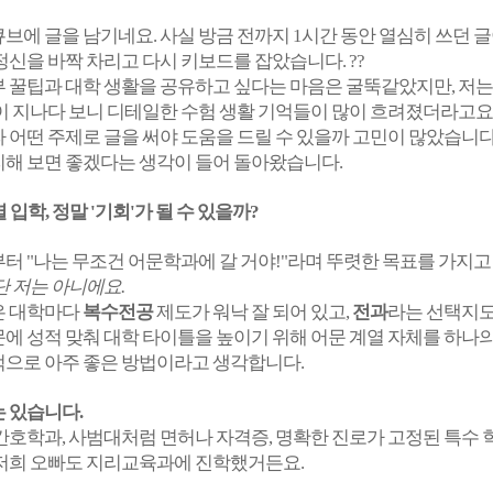
브에 글을 남기네요. 사실 방금 전까지 1시간 동안 열심히 쓰던 글
정신을 바짝 차리고 다시 키보드를 잡았습니다. ??
 꿀팁과 대학 생활을 공유하고 싶다는 마음은 굴뚝같았지만, 저는
이 지나다 보니 디테일한 수험 생활 기억들이 많이 흐려졌더라고요
 어떤 주제로 글을 써야 도움을 드릴 수 있을까 고민이 많았습니다
리해 보면 좋겠다는 생각이 들어 돌아왔습니다.
메가스터디
 입학, 정말 '기회'가 될 수 있을까?
터 "나는 무조건 어문학과에 갈 거야!"라며 뚜렷한 목표를 가지고
단 저는 아니에요.
은 대학마다
복수전공
제도가 워낙 잘 되어 있고,
전과
라는 선택지도
에 성적 맞춰 대학 타이틀을 높이기 위해 어문 계열 자체를 하나
적으로 아주 좋은 방법이라고 생각합니다.
 있습니다.
간호학과, 사범대처럼 면허나 자격증, 명확한 진로가 고정된 특수 
 저희 오빠도 지리교육과에 진학했거든요.