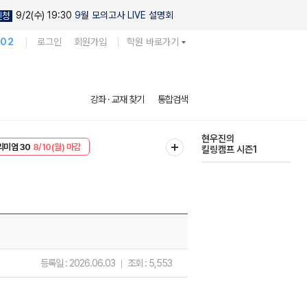
9/2(수) 19:30
9월 모의고사 LIVE 설명회
신청
102
로그인
회원가입
학원 바로가기
현우진의
강좌 · 교재 찾기
통합검색
킬링캠프 시즌1
리미엄 30
8/10(월) 마감
다채로운 난도
EVENT
8/10(월) 마감
실전 모의고사
등록일 :
2026.06.03
조회 :
5,553