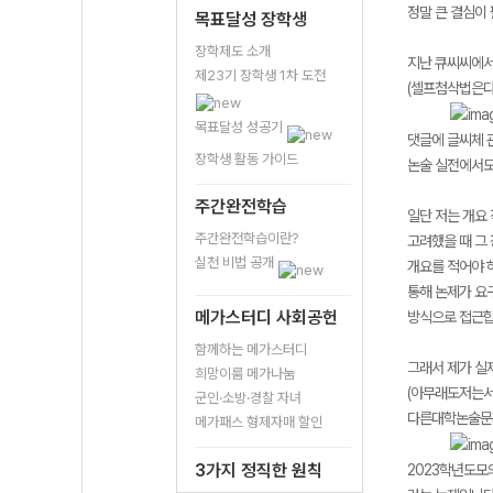
정말 큰 결심이 
목표달성 장학생
장학제도 소개
지난 큐씨씨에서
제23기 장학생 1차 도전
(셀프첨삭법은
목표달성 성공기
댓글에 글씨체 
장학생 활동 가이드
논술 실전에서도
주간완전학습
일단 저는 개요
주간완전학습이란?
고려했을 때 그
실천 비법 공개
개요를 적어야 
통해 논제가 요
메가스터디 사회공헌
방식으로 접근합
함께하는 메가스터디
그래서 제가 실
희망이룸 메가나눔
(아무래도저는
군인·소방·경찰 자녀
다른대학논술문
메가패스 형제자매 할인
3가지 정직한 원칙
2023학년도모의논