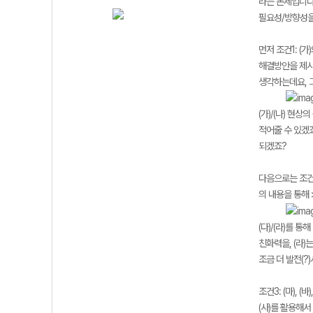
라는 논제입니다. 
필요성/방향성을
먼저 조건1: (
해결방안을 제시
생각하는데요, 그
(가)/(나) 현
적어줄 수 있겠죠
되겠죠?
다음으로는 조건2
의 내용을 통해 
(다)/(라)를 
친화력을, (라)
조금 더 발전(
조건3: (마),
(사)를 활용해서