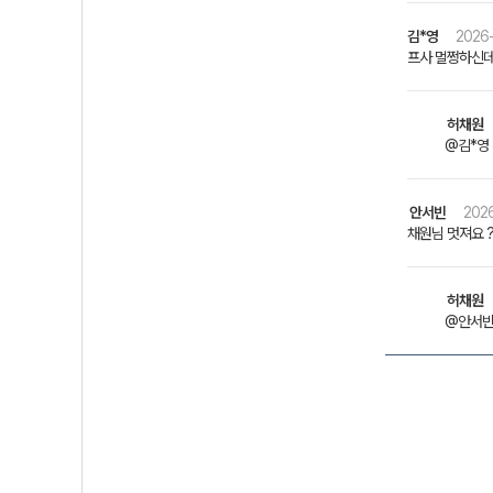
김*영
2026-
프사 멀쩡하신
허채원
@김*영 
안서빈
2026
채원님 멋져요 ?
허채원
@안서빈 