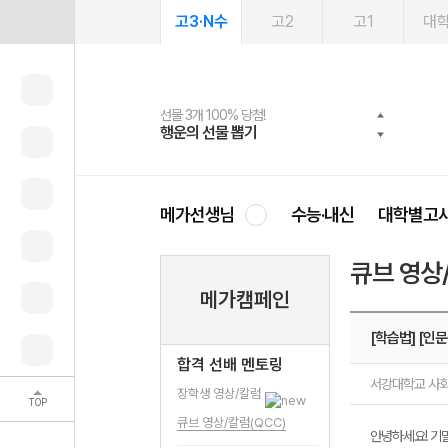
고3·N수
고2
고1
대
선물 3개 100% 당첨!
선물 100% 증정!
2027 러셀 단과
스마트러닝앱
메가패스
메가패스 수강생 무료혜택!
사회공헌 캠페인
행운의 선물 뽑기
메가스터디 X 올리브
강사 공개선발
설문 EVENT
3일 무료 체험권
메가클럽 멤버십
희망이룸 메가나눔
영
메가선생님
수능·내신
대학별고
큐브 영상
메가캠페인
[학습법] [
합격 선배 멘토링
서강대학교 사회
장학생 영상/칼럼
TOP
큐브 영상/칼럼(QCC)
안녕하세요! 기