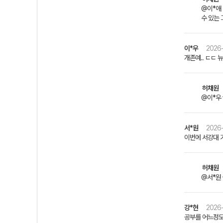
@이*애 
수 있는 
이*우
2026-
개존예.. ㄷㄷ
허채원
@이*우 
서*원
2026-
이번에 서강대 
허채원
@서*원 
강*현
2026-
공부를 어느정