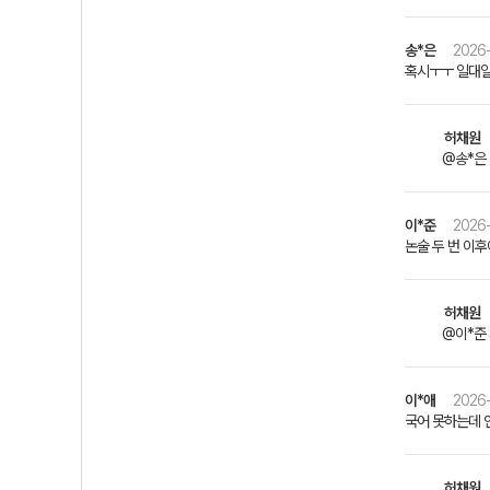
송*은
2026-
혹시ㅜㅜ 일대일
허채원
@송*은
이*준
2026-
논술 두 번 이
허채원
@이*준
이*애
2026-
국어 못하는데 
허채원