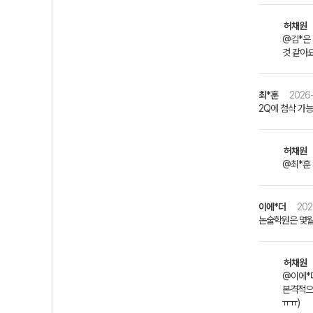
허채원
@김*은 
것 같아
최*훈
2026-
2Q에 첨삭 가능
허채원
@최*훈
이에*더
202
논술학원은 몇월
허채원
@이에*더
본격적으로
ㅠㅠ)