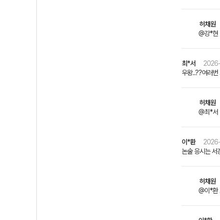
허채원
@강*현
최*서
2026-
우왕..??여러
허채원
@최*서 
이*환
2026-
논술 응시는 서
허채원
@이*환