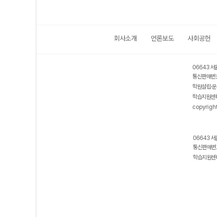
회사소개
언론보도
사회공헌
06643 서
통신판매번호
학원설립·운
학습지원센터
copyrigh
06643 서
통신판매번호
학습지원센터