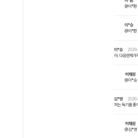
이*환
@이*환
이*승
@이*환
이*승
2026-
아. 다음엔제
허채원
@이*승 
김*영
2026-
저는 독기를 
허채원
@김*영 