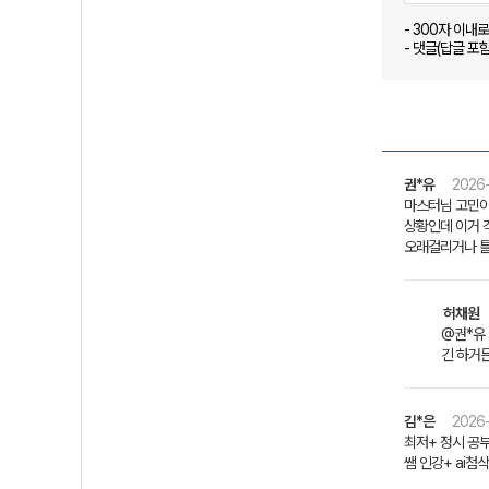
- 300자 이내
- 댓글(답글 포
권*유
2026-
마스터님 고민이
상황인데 이거 
오래걸리거나 틀
허채원
@권*유
긴 하거
김*은
2026-
최저+ 정시 공
쌤 인강+ ai첨