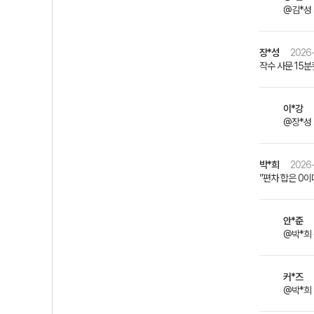
@김*성
장*성
2026-
작수 사문 15
이*강
@장*성
박*희
2026-
”편차 합은 0이
안*준
@박*희
커*즈
@박*희 