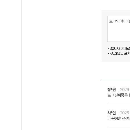
- 300자 이내
- 댓글(답글 포
장*원
2026-
로그 진짜좋은데
차*연
2026-
다 윤성훈 선생