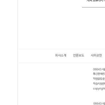
계속 오류나서 
회사소개
언론보도
사회공헌
06643 서
통신판매번호
학원설립·운
학습지원센터
copyrigh
06643 서