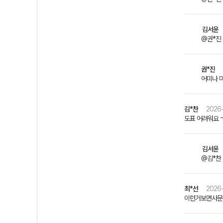
김서윤
@권*진 
권*진
어미나 
김*찬
2026-
도표 어려워요 
김서윤
@김*찬
최*선
2026-
이런거보면사문