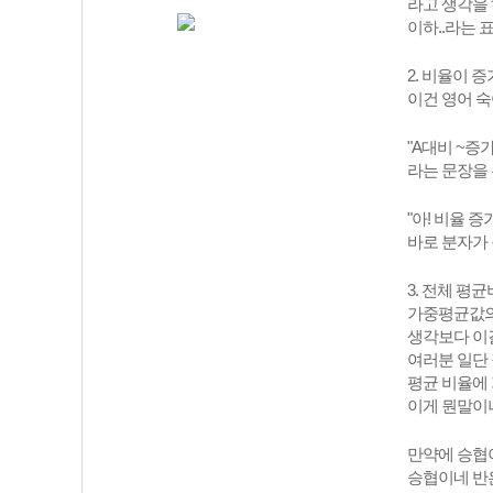
라고 생각을 
이하..라는 
2. 비율이 
이건 영어 
"A대비 ~증
라는 문장을 
"아! 비율 
바로 분자가
3. 전체 평
가중평균값의
생각보다 이걸
여러분 일단 
평균 비율에 
이게 뭔말이냐
만약에 승협
승협이네 반은