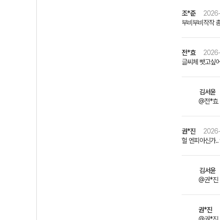
조*준
2026-
부비부비작작 총
전*효
2026-
글씨체 뺏고싶어
김서윤
@전*효 
권*진
2026-
헐 엔피아신가.
김서윤
@권*진
권*진
@권*진