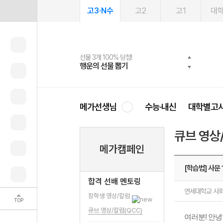
고3·N수
고2
고1
대
선물 3개 100% 당첨!
선물 100% 증정!
여름방학 스터디 캐시백
2027 러셀 단과
스마트러닝앱
메가패스
메가패스 수강생 무료혜택!
사회공헌 캠페인
행운의 선물 뽑기
메가스터디 X 올리브
메가런 썸머스쿨
강사 공개선발
설문 EVENT
3일 무료 체험권
메가클럽 멤버십
희망이룸 메가나눔
영
메가선생님
수능·내신
대학별고
큐브 영상
메가캠페인
[학습법] 사문
합격 선배 멘토링
연세대학교 사
장학생 영상/칼럼
TOP
큐브 영상/칼럼(QCC)
여러분! 안녕