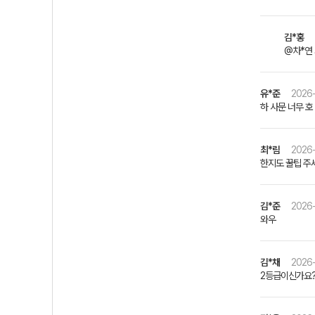
김*홍
@차*연
유*준
2026-
하 사문 너무 
최*림
2026-
한지도 꿀팁 주세요
김*준
2026-
와우
김*채
2026-
2등급이신가요?