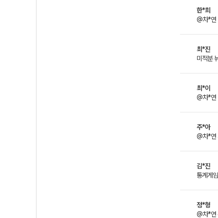
한*희
@차*연
최*진
미적분 
최*이
@차*연
주*아
@차*연
김*진
통계게임
정*형
@차*연