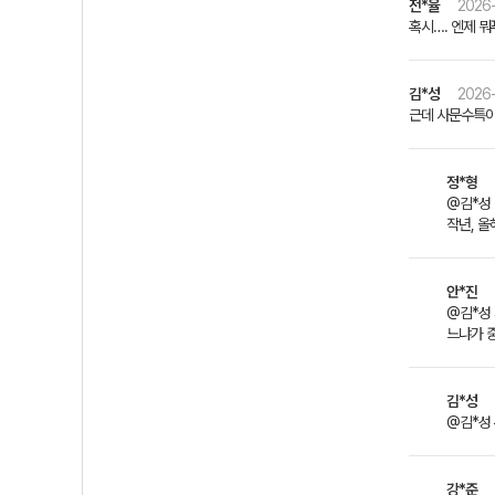
전*율
2026-
혹시…. 엔제 뭐
김*성
2026-
근데 사문수특
정*형
@김*성 
작년, 올
안*진
@김*성 
느냐가 
김*성
@김*성 
강*준