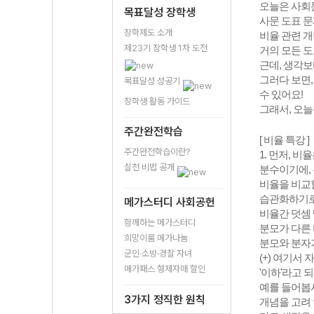
오늘은 사회
목표달성 장학생
사문 도표 
장학제도 소개
비율 관련 
제23기 장학생 1차 도전
거의 모든 도
근데, 생각보
그러다 보면,
목표달성 성공기
수 있어요!
장학생 활동 가이드
그래서, 오늘
주간완전학습
[ 비율 특강 ]
주간완전학습이란?
1. 먼저, 
실천 비법 공개
분수이기에,
비율을 비교할
습관화하기로
메가스터디 사회공헌
비율간 덧셈
함께하는 메가스터디
분모가 다른
희망이룸 메가나눔
분모와 분자가
군인·소방·경찰 자녀
(+) 여기서 
메가패스 형제자매 할인
'이하'라고 
예를 들어봅시
3가지 정직한 원칙
개념을 고려 