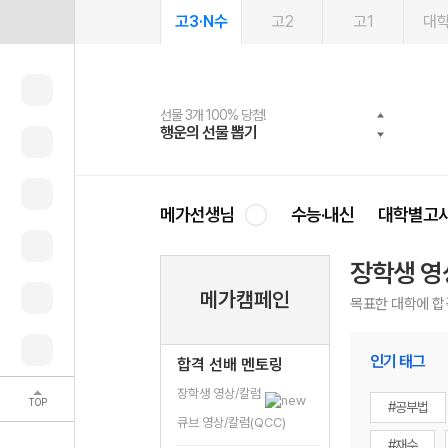
고3·N수
고2
고1
대
선물 3개 100% 당첨!
선물 100% 증정!
여름방학 스터디 캐시백
2027 러셀 단과
스마트러닝앱
메가패스
메가패스 수강생 무료혜택!
사회공헌 캠페인
행운의 선물 뽑기
메가스터디 X 올리브
메가런 썸머스쿨
강사 공개선발
설문 EVENT
3일 무료 체험권
메가클럽 멤버십
희망이룸 메가나눔
영
메가선생님
수능·내신
대학별고
장학생 영
메가캠페인
목표한 대학에 합
인기 태그
합격 선배 멘토링
장학생 영상/칼럼
TOP
#공부법
큐브 영상/칼럼(QCC)
#재수