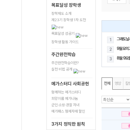
목표달성 장학생
장학제도 소개
제23기 장학생 1차 도전
목표달성 성공기
그래도날
1
장학생 활동 가이드
9월 모의
2
주간완전학습
8월: 9
3
주간완전학습이란?
실천 비법 공개
메가스터디 사회공헌
전체
영상
칼
함께하는 메가스터디
희망이룸 메가나눔
군인·소방·경찰 자녀
메가패스 형제자매 할인
3가지 정직한 원칙