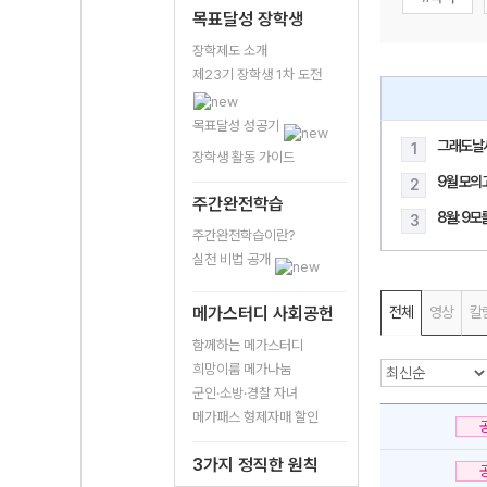
목표달성 장학생
장학제도 소개
제23기 장학생 1차 도전
목표달성 성공기
그래도날
1
장학생 활동 가이드
9월 모의
2
주간완전학습
8월: 9
3
주간완전학습이란?
실천 비법 공개
메가스터디 사회공헌
전체
영상
칼
함께하는 메가스터디
희망이룸 메가나눔
군인·소방·경찰 자녀
메가패스 형제자매 할인
3가지 정직한 원칙