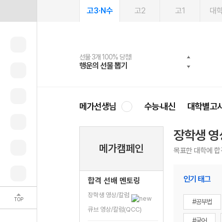
고3·N수
고2
고1
대
선물 3개 100% 당첨!
선물 100% 증정!
여름방학 스터디 캐시백
2027 러셀 단과
스마트러닝앱
메가패스
메가패스 수강생 무료혜택!
사회공헌 캠페인
행운의 선물 뽑기
메가스터디 X 올리브
메가런 썸머스쿨
강사 공개선발
설문 EVENT
3일 무료 체험권
메가클럽 멤버십
희망이룸 메가나눔
영
메가선생님
수능·내신
대학별고
장학생 영
메가캠페인
목표한 대학에 합
인기 태그
합격 선배 멘토링
장학생 영상/칼럼
TOP
#공부법
큐브 영상/칼럼(QCC)
#국어