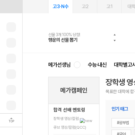
고3·N수
고2
고1
대
선물 3개 100% 당첨!
선물 100% 증정!
여름방학 스터디 캐시백
2027 러셀 단과
스마트러닝앱
메가패스
메가패스 수강생 무료혜택!
사회공헌 캠페인
행운의 선물 뽑기
메가스터디 X 올리브
메가런 썸머스쿨
강사 공개선발
설문 EVENT
3일 무료 체험권
메가클럽 멤버십
희망이룸 메가나눔
영
메가선생님
수능·내신
대학별고
장학생 영
메가캠페인
목표한 대학에 합
인기 태그
합격 선배 멘토링
장학생 영상/칼럼
TOP
#공부법
큐브 영상/칼럼(QCC)
#국어