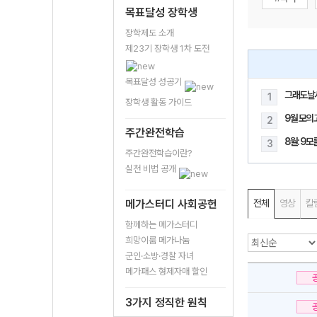
목표달성 장학생
장학제도 소개
제23기 장학생 1차 도전
목표달성 성공기
그래도날
1
장학생 활동 가이드
9월 모의
2
주간완전학습
8월: 9
3
주간완전학습이란?
실천 비법 공개
메가스터디 사회공헌
전체
영상
칼
함께하는 메가스터디
희망이룸 메가나눔
군인·소방·경찰 자녀
메가패스 형제자매 할인
3가지 정직한 원칙