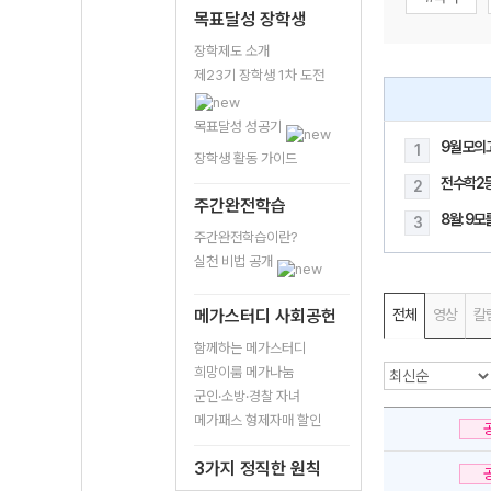
목표달성 장학생
장학제도 소개
제23기 장학생 1차 도전
목표달성 성공기
9월 모의
1
장학생 활동 가이드
전수학2
2
주간완전학습
8월: 9
3
주간완전학습이란?
실천 비법 공개
메가스터디 사회공헌
전체
영상
칼
함께하는 메가스터디
희망이룸 메가나눔
군인·소방·경찰 자녀
메가패스 형제자매 할인
3가지 정직한 원칙