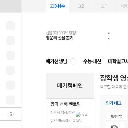
고3·N수
고2
고1
대
선물 3개 100% 당첨!
선물 100% 증정!
여름방학 스터디 캐시백
2027 러셀 단과
스마트러닝앱
메가패스
메가패스 수강생 무료혜택!
사회공헌 캠페인
행운의 선물 뽑기
메가스터디 X 올리브
메가런 썸머스쿨
강사 공개선발
설문 EVENT
3일 무료 체험권
메가클럽 멤버십
희망이룸 메가나눔
영
메가선생님
수능·내신
대학별고
장학생 영
메가캠페인
목표한 대학에 합
인기 태그
합격 선배 멘토링
장학생 영상/칼럼
TOP
#공부법
큐브 영상/칼럼(QCC)
#국어