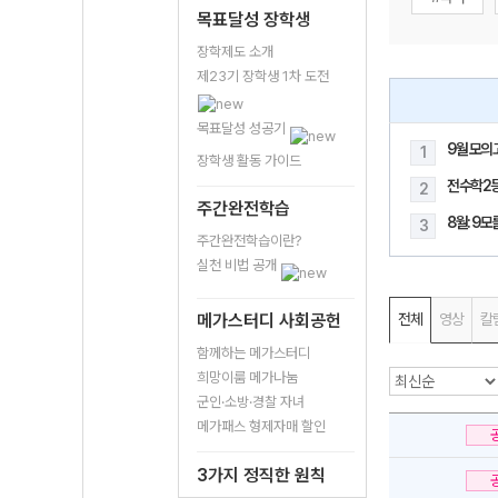
목표달성 장학생
장학제도 소개
제23기 장학생 1차 도전
목표달성 성공기
9월 모의
1
장학생 활동 가이드
전수학2
2
주간완전학습
8월: 9
3
주간완전학습이란?
실천 비법 공개
메가스터디 사회공헌
전체
영상
칼
함께하는 메가스터디
희망이룸 메가나눔
군인·소방·경찰 자녀
메가패스 형제자매 할인
3가지 정직한 원칙