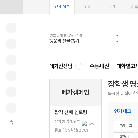
고3·N수
고2
고1
대
선물 3개 100% 당첨!
선물 100% 증정!
여름방학 스터디 캐시백
2027 러셀 단과
스마트러닝앱
메가패스
메가패스 수강생 무료혜택!
사회공헌 캠페인
행운의 선물 뽑기
메가스터디 X 올리브
메가런 썸머스쿨
강사 공개선발
설문 EVENT
3일 무료 체험권
메가클럽 멤버십
희망이룸 메가나눔
영
메가선생님
수능·내신
대학별고
장학생 영
메가캠페인
목표한 대학에 합
인기 태그
합격 선배 멘토링
장학생 영상/칼럼
TOP
#공부법
큐브 영상/칼럼(QCC)
#국어