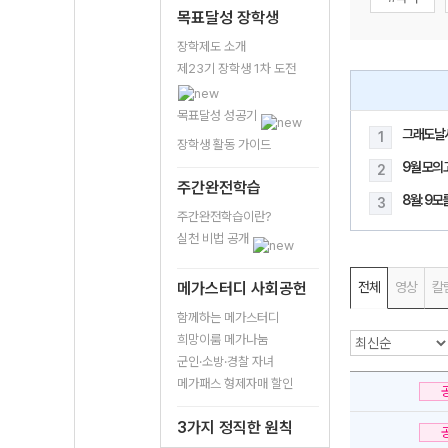
목표달성 장학생
장학제도 소개
제23기 장학생 1차 도전
목표달성 성공기
그래도날
1
장학생 활동 가이드
9월 모의
2
주간완전학습
8월: 9
3
주간완전학습이란?
실천 비법 공개
메가스터디 사회공헌
전체
영상
칼
함께하는 메가스터디
희망이룸 메가나눔
군인·소방·경찰 자녀
메가패스 형제자매 할인
3가지 정직한 원칙