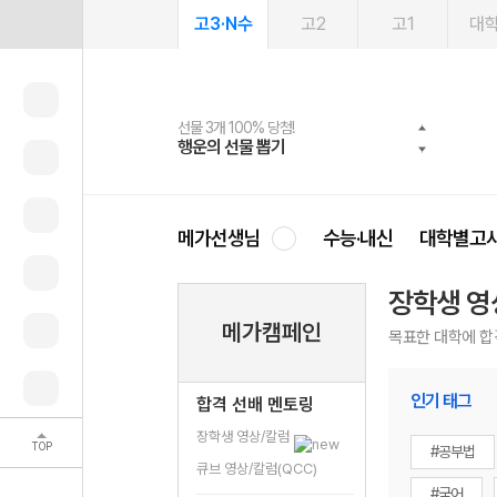
고3·N수
고2
고1
대
선물 3개 100% 당첨!
선물 100% 증정!
여름방학 스터디 캐시백
2027 러셀 단과
스마트러닝앱
메가패스
메가패스 수강생 무료혜택!
사회공헌 캠페인
행운의 선물 뽑기
메가스터디 X 올리브
메가런 썸머스쿨
강사 공개선발
설문 EVENT
3일 무료 체험권
메가클럽 멤버십
희망이룸 메가나눔
영
메가선생님
수능·내신
대학별고
장학생 영
메가캠페인
목표한 대학에 합
인기 태그
합격 선배 멘토링
장학생 영상/칼럼
TOP
#공부법
큐브 영상/칼럼(QCC)
#국어