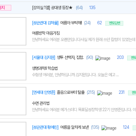
공지
[강의실 1열] 공대생 등장★
(64)
135
[성균관대 김하율]
여름아 부탁해!
(24)
62
멘토답변
여름방학 마음가짐
안녕하세요 여러분 오랜만입니다사실 제가 원래 쓰던 칼럼이 있었는데 사
[서울대 김지원]
생투 선택자, 집합.
(90)
203
멘
생명과학Ⅱ 학습법
수험생 여러분, 안녕하십니까.김지원입니다. 오늘은 예고 ...
[연세대 안영준]
졸음으로부터 탈출
(215)
231
멘
수면 관리법
안녕하세요 여러분 메가스터디 목표달성장학생 22기 안영준입니다. 이번
[성균관대 황예린]
여름을 알차게 보낸
(135)
124