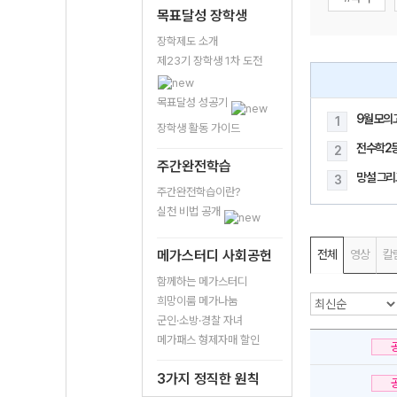
목표달성 장학생
장학제도 소개
제23기 장학생 1차 도전
목표달성 성공기
9월 모의
1
장학생 활동 가이드
전수학2
2
주간완전학습
망설 그리
3
주간완전학습이란?
실천 비법 공개
메가스터디 사회공헌
전체
영상
칼
함께하는 메가스터디
희망이룸 메가나눔
군인·소방·경찰 자녀
메가패스 형제자매 할인
3가지 정직한 원칙