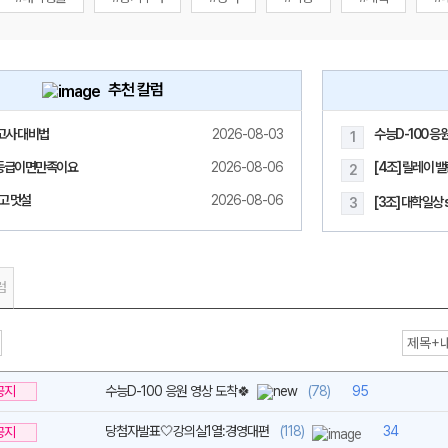
추천 칼럼
고사 대비법
2026-08-03
수능D-100 응
1
메가스터디
등급이면만족이요
2026-08-06
[4조] 릴레이 
2
고 멋설
2026-08-06
[3조] 대학일상 s
3
럼
공지
수능D-100 응원 영상 도착🍀
(78)
95
당첨자발표🤍강의실1열:경영대편
(118)
34
공지