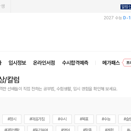
학생
알람
2027 수능
D-
사
입시정보
온라인서점
수시합격예측
메가패스
프
상/칼럼
격한 선배들이 직접 전하는 공부법, 수험생활, 입시 경험을 확인해 보세요.
#정시
#마음가짐
#수시
#목표
#수능
#슬
#대학생활
#동기부여
#영어
#학종
#계획
#