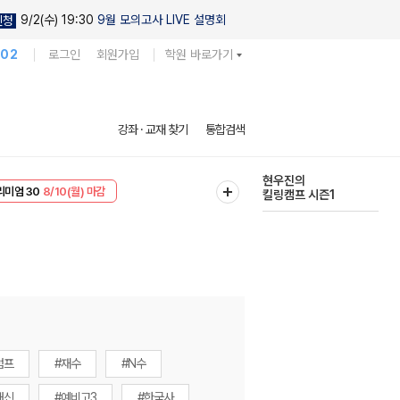
9/2(수) 19:30
9월 모의고사 LIVE 설명회
신청
102
로그인
회원가입
학원 바로가기
다채로운 난도
강좌 · 교재 찾기
통합검색
실전 모의고사
EVENT
8/10(월) 마감
현우진의
리미엄 30
8/10(월) 마감
킬링캠프 시즌1
럼프
#재수
#N수
내신
#예비고3
#한국사