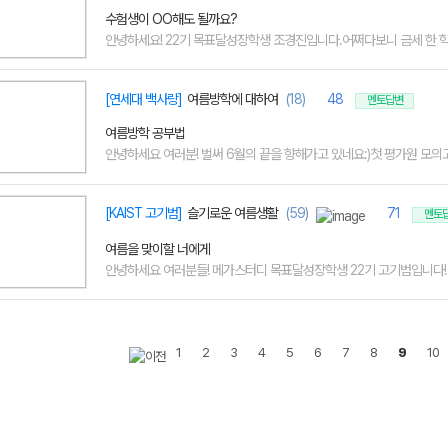
수험생이 OO해도 될까요?
안녕하세요! 22기 목표달성장학생 조경진입니다.어쩌다보니 금세 한 학기
[연세대 백사랑]
여름방학에 대하여
(18)
48
멘토답변
여름방학 공부법
안녕하세요 여러분! 벌써 6월의 끝을 향해가고 있네요:)첫 평가원 모의고
[KAIST 고기범]
슬기로운 여름생활
(59)
71
멘토
여름을 맞이할 너에게
안녕하세요 여러분들! 메가스터디 목표달성장학생 22기 고기범입니다! 다
1
2
3
4
5
6
7
8
9
10