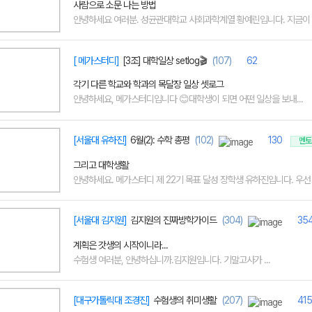
사람으로 소문 나는 방법
안녕하세요 여러분. 성균관대학교 사회과학계열 황예린입니다. 지금이 6
[ 메가스터디]
[3조] 대학일상 setlog🎬
(107)
62
각기 다른 학교와 학과의 목달장 일상 셋로그
안녕하세요, 메가스터디입니다 😊대학생이 되면 어떤 일상을 보내...
[서울대 유하진]
6월(2): 수학 총평
(102)
130
멘토
그리고 대학생활
안녕하세요. 메가스터디 제 22기 목표 달성 장학생 유하진입니다. 우선 6
[서울대 김지원]
김지원의 진짜방학가이드
(304)
35
계획은 갓생의 시작이니라...
수험생 여러분, 안녕하십니까.김지원입니다. 기말고사가 ...
[대구가톨릭대 조경진]
수험생의 취미생활
(207)
415