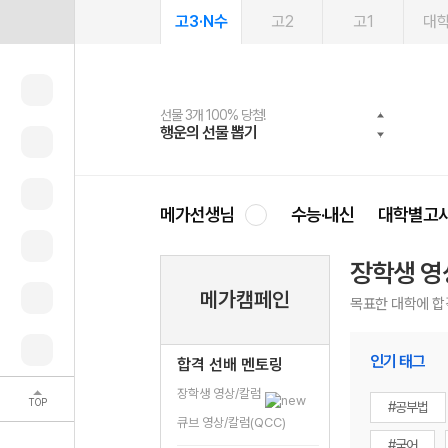
고3·N수
고2
고1
대
선물 3개 100% 당첨!
선물 100% 증정!
여름방학 스터디 캐시백
2027 러셀 단과
스마트러닝앱
메가패스
메가패스 수강생 무료혜택!
사회공헌 캠페인
행운의 선물 뽑기
메가스터디 X 올리브
메가런 썸머스쿨
강사 공개선발
설문 EVENT
3일 무료 체험권
메가클럽 멤버십
희망이룸 메가나눔
영
메가선생님
수능·내신
대학별고
장학생 영
메가캠페인
목표한 대학에 합
인기 태그
합격 선배 멘토링
장학생 영상/칼럼
TOP
#공부법
큐브 영상/칼럼(QCC)
#국어