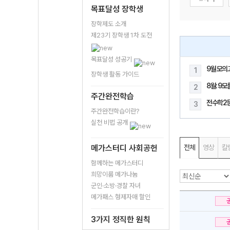
목표달성 장학생
장학제도 소개
제23기 장학생 1차 도전
목표달성 성공기
9월 모의
1
장학생 활동 가이드
8월: 9
2
주간완전학습
전수학2
3
주간완전학습이란?
실천 비법 공개
메가스터디 사회공헌
전체
영상
칼
함께하는 메가스터디
희망이룸 메가나눔
군인·소방·경찰 자녀
메가패스 형제자매 할인
3가지 정직한 원칙