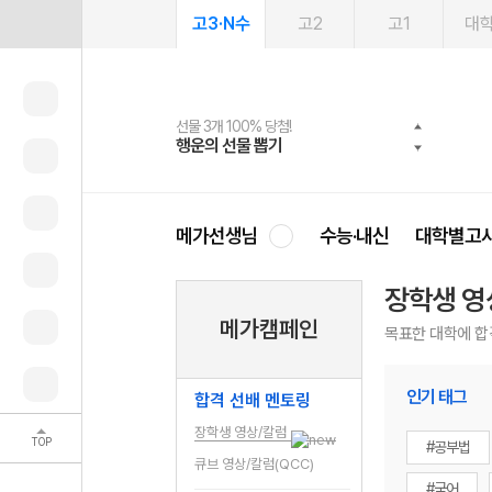
고3·N수
고2
고1
대
선물 3개 100% 당첨!
선물 100% 증정!
여름방학 스터디 캐시백
2027 러셀 단과
스마트러닝앱
메가패스
메가패스 수강생 무료혜택!
사회공헌 캠페인
행운의 선물 뽑기
메가스터디 X 올리브
메가런 썸머스쿨
강사 공개선발
설문 EVENT
3일 무료 체험권
메가클럽 멤버십
희망이룸 메가나눔
영
메가선생님
수능·내신
대학별고
장학생 영
메가캠페인
목표한 대학에 합
인기 태그
합격 선배 멘토링
장학생 영상/칼럼
TOP
#공부법
큐브 영상/칼럼(QCC)
#국어