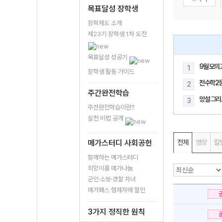
목표달성 장학생
장학제도 소개
제23기 장학생 1차 도전
목표달성 성공기
9월 모의
1
장학생 활동 가이드
전수학2
2
주간완전학습
망설 그리
3
주간완전학습이란?
실천 비법 공개
메가스터디 사회공헌
전체
영상
칼
함께하는 메가스터디
희망이룸 메가나눔
군인·소방·경찰 자녀
메가패스 형제자매 할인
3가지 정직한 원칙