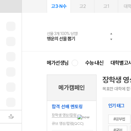
고3·N수
고2
고1
대
선물 3개 100% 당첨!
선물 100% 증정!
2027 러셀 단과
스마트러닝앱
메가패스
메가패스 수강생 무료혜택!
사회공헌 캠페인
행운의 선물 뽑기
메가스터디 X 올리브
강사 공개선발
설문 EVENT
3일 무료 체험권
메가클럽 멤버십
희망이룸 메가나눔
영
메가선생님
수능·내신
대학별고
장학생 영
메가캠페인
목표한 대학에 합
인기 태그
합격 선배 멘토링
장학생 영상/칼럼
TOP
#공부법
큐브 영상/칼럼(QCC)
#국어