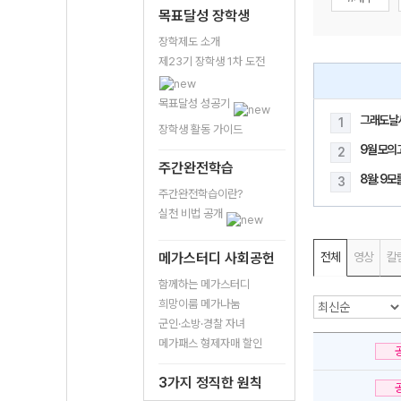
목표달성 장학생
장학제도 소개
제23기 장학생 1차 도전
목표달성 성공기
그래도날
1
장학생 활동 가이드
9월 모의
2
주간완전학습
8월: 9
3
주간완전학습이란?
실천 비법 공개
메가스터디 사회공헌
전체
영상
칼
함께하는 메가스터디
희망이룸 메가나눔
군인·소방·경찰 자녀
메가패스 형제자매 할인
3가지 정직한 원칙