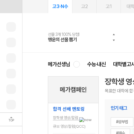
고3·N수
고2
고1
대
선물 3개 100% 당첨!
선물 100% 증정!
여름방학 스터디 캐시백
2027 러셀 단과
스마트러닝앱
메가패스
메가패스 수강생 무료혜택!
사회공헌 캠페인
행운의 선물 뽑기
메가스터디 X 올리브
메가런 썸머스쿨
강사 공개선발
설문 EVENT
3일 무료 체험권
메가클럽 멤버십
희망이룸 메가나눔
영
메가선생님
수능·내신
대학별고
장학생 영
메가캠페인
목표한 대학에 합
인기 태그
합격 선배 멘토링
장학생 영상/칼럼
TOP
#공부법
큐브 영상/칼럼(QCC)
#재수