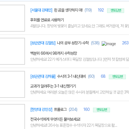
[서울대 강태민]
흰 곰을 생각하지 마!
(119)
192
멘토답변
후회를 연료로 사용하기
4월입니다. 창밖에 벚꽃이 흩날리고 있네요.안 그래도 버거운데, 저 꽃잎
[성균관대 김엘림]
나의 공부 성장기-수학
(538)
263
백분위 66에서 98까지 수학성장
안녕하세요! 22기 메가스터디 목달장 김엘림입니다 :)먼저 첫 칼럼에 달린 
[성균관대 김하율]
수시의 3-1 내신대비
(60)
68
멘토답변
교과가 알려주는 3-1 내신챙기기
안녕하세요 여러분! 오늘은 많은 수시러 분들께서 고민하실 것 같은 3학년 
[한양대 강민상]
프롤로그
(204)
160
멘토답변
전국수석에게 무엇이든 물어보세요!
안녕하세요!! 26수능 표준점수 수석이자 22기 목달장으로 활...