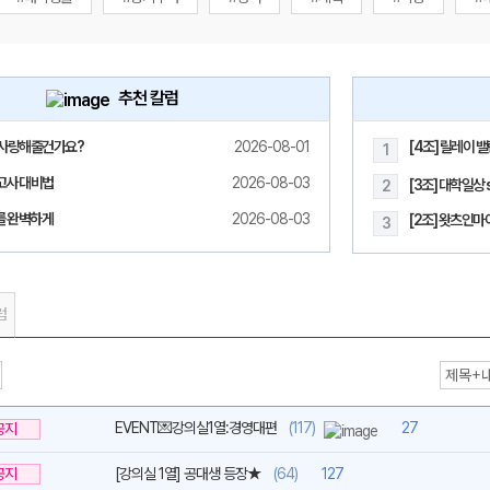
추천 칼럼
사랑해줄건가요?
2026-08-01
[4조] 릴레이 
1
메가스터디
고사 대비법
2026-08-03
[3조] 대학일상 s
2
모를 완벽하게
2026-08-03
[2조] 왓츠인마이
3
럼
EVENT💌강의실1열:경영대편
(117)
27
공지
공지
[강의실 1열] 공대생 등장★
(64)
127