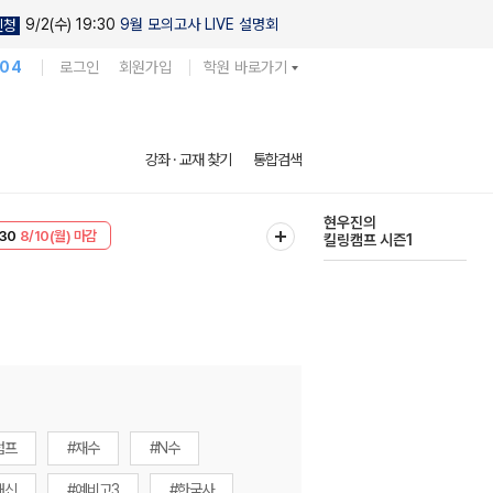
9/2(수) 19:30
9월 모의고사 LIVE 설명회
신청
104
로그인
회원가입
학원 바로가기
다채로운 난도
강좌 · 교재 찾기
통합검색
실전 모의고사
T
8/10(월) 마감
현우진의
30
8/10(월) 마감
킬링캠프 시즌1
럼프
#재수
#N수
내신
#예비고3
#한국사