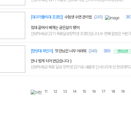
[대구가톨릭대 조경진]
수험생 수면 관리법
(245)
36
침대 끝에서 베개는 굳은살이 됐어
안녕하세요! 22기 목표달성장학생 조경진입니다.두 번째 칼럼은 어떤 주제
[한양대 곽민지]
첫 만남은 너무 어려워
(346)
389
멘토답변
만나 뵙게 되어 반갑습니다 :)
안녕하세요! 목표 달성 장학생 22기로 새롭게 인사드리게 된 한양대학교 
11
12
13
14
15
16
17
18
19