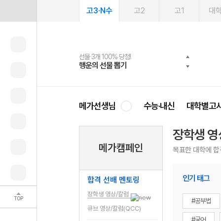
고3·N수
고2
고1
대
선물 3개 100% 당첨!
선물 100% 증정!
여름방학 스터디 캐시백
2027 러셀 단과
스마트러닝앱
메가패스
메가패스 수강생 무료혜택!
사회공헌 캠페인
행운의 선물 뽑기
메가스터디 X 올리브
메가런 썸머스쿨
강사 공개선발
설문 EVENT
3일 무료 체험권
메가클럽 멤버십
희망이룸 메가나눔
영
메가선생님
수능·내신
대학별고
장학생 영
메가캠페인
목표한 대학에 합
인기 태그
합격 선배 멘토링
장학생 영상/칼럼
TOP
#공부법
큐브 영상/칼럼(QCC)
#국어