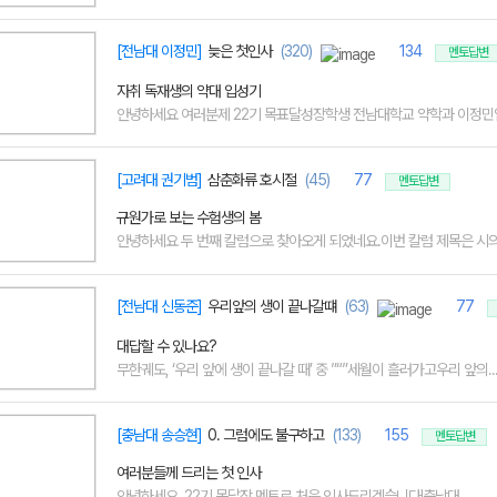
[전남대 이정민]
늦은 첫인사
(320)
134
멘토답변
자취 독재생의 약대 입성기
안녕하세요 여러분제 22기 목표달성장학생 전남대학교 약학과 이정민입니
[고려대 권기범]
삼춘화류 호시절
(45)
77
멘토답변
규원가로 보는 수험생의 봄
안녕하세요 두 번째 칼럼으로 찾아오게 되었네요.이번 칼럼 제목은 시의 한
[전남대 신동준]
우리앞의 생이 끝나갈떄
(63)
77
대답할 수 있나요?
무한궤도, ‘우리 앞에 생이 끝나갈 때’ 중 ”“”세월이 흘러가고우리 앞의..
[충남대 송승현]
0. 그럼에도 불구하고
(133)
155
멘토답변
여러분들께 드리는 첫 인사
안녕하세요, 22기 목달장 멘토로 처음 인사드리겠습니다!충남대...