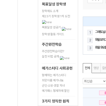
목표달성 장학생
장학제도 소개
제23기 장학생 1차 도전
목표달성 성공기
그래도날
1
장학생 활동 가이드
9월 모의
2
주간완전학습
8월: 9
3
주간완전학습이란?
실천 비법 공개
메가스터디 사회공헌
전체
영상
칼
함께하는 메가스터디
희망이룸 메가나눔
군인·소방·경찰 자녀
메가패스 형제자매 할인
3가지 정직한 원칙