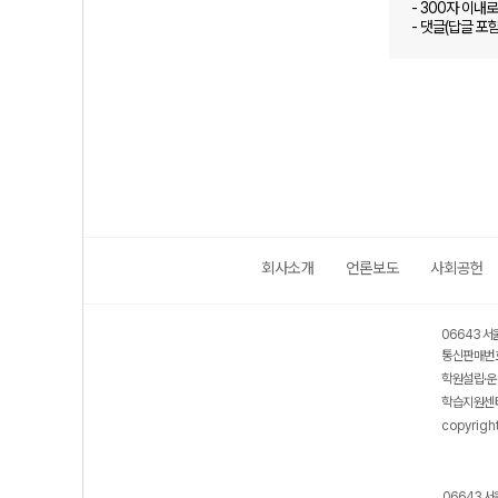
- 300자 이내
- 댓글(답글 포
회사소개
언론보도
사회공헌
06643 서
통신판매번호
학원설립·운
학습지원센터
copyrigh
06643 서