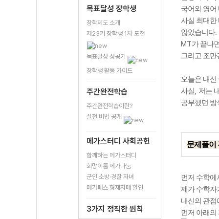
목표달성 장학생
국어와 영어
사실 최대한
장학제도 소개
.
않았습니다
제23기 장학생 1차 도전
MT
가 끝나
그리고 조만
목표달성 성공기
장학생 활동 가이드
오늘은 내신
,
주간완전학습
사실
저는 
공부했던 방
주간완전학습이란?
실천 비법 공개
메가스터디 사회공헌
문제풀이
함께하는 메가스터디
희망이룸 메가나눔
군인·소방·경찰 자녀
먼저 수학에
메가패스 형제자매 할인
제가 수학자
내신의 관점
3가지 정직한 원칙
먼저 아래의