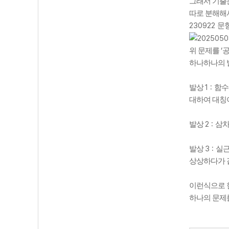
그래서 기출
따로 분해해
230922
문항
‘
위 문제를
하나하나의 
1 :
발상
함수 y
대하여 대칭
2 :
발상
삼차
3 :
발상
실근
상상하다가 
이런식으로 
하나의 문제