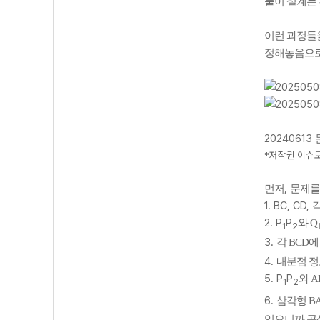
풀이 설계는
이런 과정들
정해놓음으로
20240613
*저작권 이슈
,
먼저
문제를
1. BC
, CD
,
각
2. P
P
와 Q
1
2
3.
각 BCD
에
4.
내분점 정
5. P
P
와 A
1
2
6.
삼각형 B
있으니까 곱셈