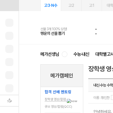
고3·N수
고2
고1
대
선물 3개 100% 당첨!
선물 100% 증정!
여름방학 스터디 캐시백
2027 러셀 단과
스마트러닝앱
메가패스
메가패스 수강생 무료혜택!
사회공헌 캠페인
행운의 선물 뽑기
메가스터디 X 올리브
메가런 썸머스쿨
강사 공개선발
설문 EVENT
3일 무료 체험권
메가클럽 멤버십
희망이룸 메가나눔
영
메가선생님
수능·내신
대학별고
장학생 영
메가캠페인
내신·수능 수학
합격 선배 멘토링
이름 : 황인찬
장학생 영상/칼럼
TOP
큐브 영상/칼럼(QCC)
,
안녕하세요