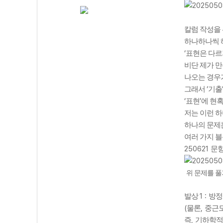
칼럼 작성을
하나하나씩 
‘
표현은 다
비단 제가 
나오는 경우
‘
그래서
기출
‘
’
표현
에 현
저는 이런 
하나의 문제
여러 가지 
250621
문
위 문제를 풀
1 :
발상
방정식
(
,
물론
중근도
,
즉
기하학적