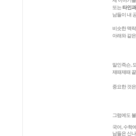
제 이야기를
또는
타인과
남들이 내 
비슷한 맥락
아래와 같은
말인즉슨, 
제때제때 끝
중요한 것
그럼에도 불
국어, 수학에
남들은 신나