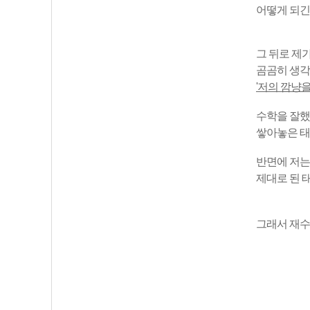
어떻게 되긴
그 뒤로 제
곰곰히 생각
'저의 깜냥을
수학을 잘했
쌓아놓은 태
반면에 저는
제대로 된 
그래서 재수