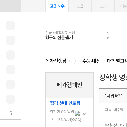
고3·N수
고2
고1
대
선물 3개 100% 당첨!
선물 100% 증정!
여름방학 스터디 캐시백
2027 러셀 단과
스마트러닝앱
메가패스
메가패스 수강생 무료혜택!
사회공헌 캠페인
행운의 선물 뽑기
메가스터디 X 올리브
메가런 썸머스쿨
강사 공개선발
설문 EVENT
3일 무료 체험권
메가클럽 멤버십
희망이룸 메가나눔
영
메가선생님
수능·내신
대학별고
장학생 영
메가캠페인
"너 뭐 돼?"
합격 선배 멘토링
이름 : 박수영
장학생 영상/칼럼
TOP
큐브 영상/칼럼(QCC)
수험생 여러