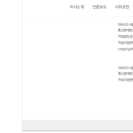
회사소개
언론보도
사회공헌
06643 서
통신판매번호
학원설립·운
학습지원센터
copyrigh
06643 서
통신판매번호
학습지원센터