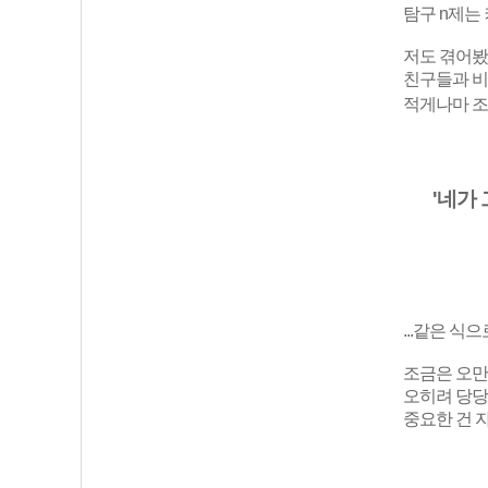
탐구 n제는
저도 겪어봤
친구들과 비
적게나마 조
'네가
...같은 식으
조금은 오만
오히려 당당
중요한 건 