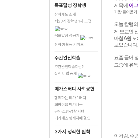
목표달성 장학생
제목에
어그
기왕 들어온거 
장학제도 소개
제23기 장학생 1차 도전
오늘 칼럼의
제
모교인
목표달성 성공기
마침 6월 
장학생 활동 가이드
보았습니다.
주간완전학습
요즘 들어 
그중에 유독
주간완전학습이란?
실천 비법 공개
메가스터디 사회공헌
함께하는 메가스터디
희망이룸 메가나눔
군인·소방·경찰 자녀
메가패스 형제자매 할인
3가지 정직한 원칙
이처럼, 주