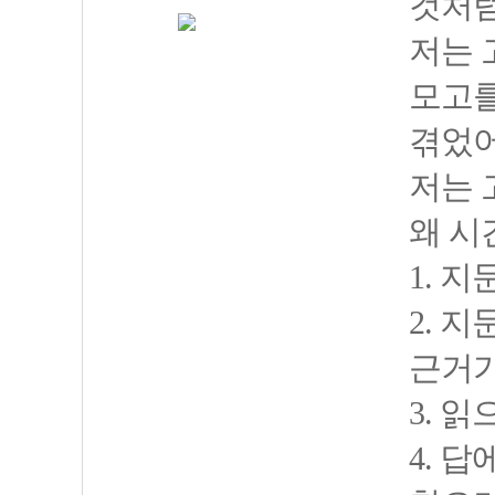
것처럼
저는 
모고를
겪었어
저는 
왜 시
1. 
2. 
근거가
3. 
4. 