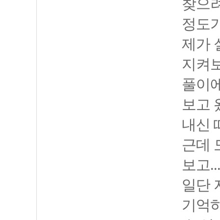
찾으려
정도가
제가 
지켜보
풀이에
보고 
내신 
근데 
보고..
일단 
기억하