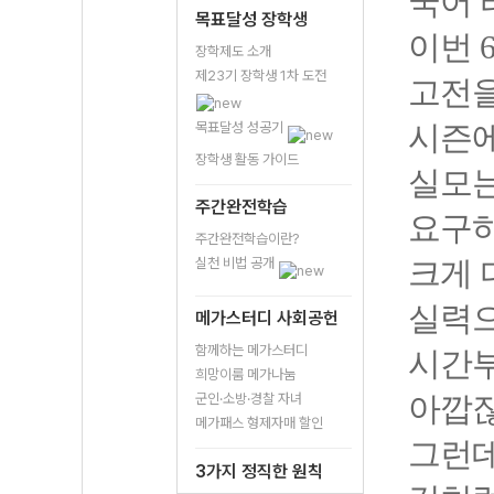
국어 
목표달성 장학생
이번 
장학제도 소개
제23기 장학생 1차 도전
고전을
목표달성 성공기
시즌에
장학생 활동 가이드
실모는
주간완전학습
요구하
주간완전학습이란?
실천 비법 공개
크게 
실력으
메가스터디 사회공헌
함께하는 메가스터디
시간부
희망이룸 메가나눔
군인·소방·경찰 자녀
아깝잖
메가패스 형제자매 할인
그런데
3가지 정직한 원칙