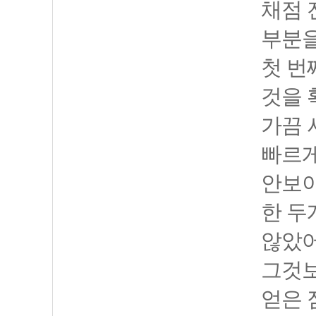
채점 
부분을
첫 번
것을 
가끔 
빠르게
안보이
한 두
않았어
그것보
얻은 