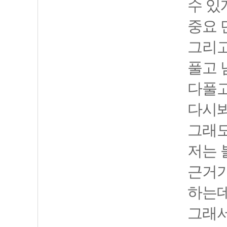
수 있
중요 
그리고
풀고 
다풀고
다시
그래
저는 
근거가
하는데
그래서