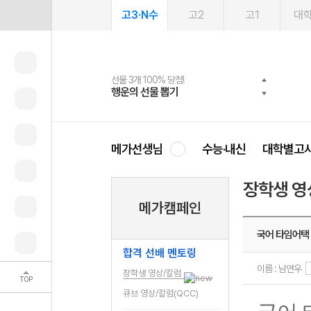
고3·N수
고2
고1
대
선물 3개 100% 당첨!
선물 100% 증정!
여름방학 스터디 캐시백
2027 러셀 단과
스마트러닝앱
메가패스
메가패스 수강생 무료혜택!
사회공헌 캠페인
행운의 선물 뽑기
메가스터디 X 올리브
메가런 썸머스쿨
강사 공개선발
설문 EVENT
3일 무료 체험권
메가클럽 멤버십
희망이룸 메가나눔
영
메가선생님
수능·내신
대학별고
장학생 영
메가캠페인
국어 타임어택 
합격 선배 멘토링
이름 : 남연우
장학생 영상/칼럼
TOP
큐브 영상/칼럼(QCC)