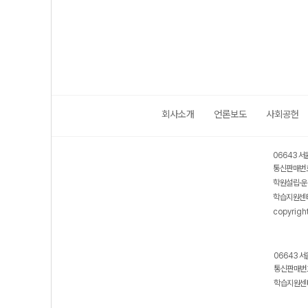
회사소개
언론보도
사회공헌
06643 서
통신판매번호
학원설립·운
학습지원센터
copyrigh
06643 서
통신판매번호
학습지원센터