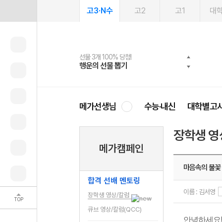
고3·N수
고2
고1
대
선물 3개 100% 당첨!
선물 100% 증정!
여름방학 스터디 캐시백
2027 러셀 단과
스마트러닝앱
메가패스
메가패스 수강생 무료혜택!
사회공헌 캠페인
행운의 선물 뽑기
메가스터디 X 올리브
메가런 썸머스쿨
강사 공개선발
설문 EVENT
3일 무료 체험권
메가클럽 멤버십
희망이룸 메가나눔
영
메가선생님
수능·내신
대학별고
장학생 영
메가캠페인
마음속의 불꽃
합격 선배 멘토링
이름 : 김서영
장학생 영상/칼럼
TOP
큐브 영상/칼럼(QCC)
안녕하세요