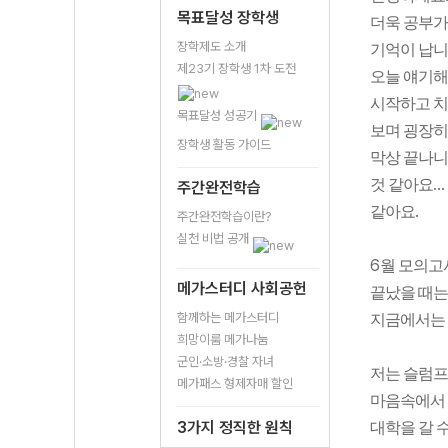
목표달성 장학생
더욱 공부가
장학제도 소개
기억이 납
제23기 장학생 1차 도전
오늘 얘기해
시작하고 치
목표달성 성공기
보며 굉장히
장학생 활동 가이드
막상 끝나니
..
것 같아요
주간완전학습
.
같아요
주간완전학습이란?
실천 비법 공개
6
월 모의고
메가스터디 사회공헌
끝났을 때는
함께하는 메가스터디
지금에서는 
희망이룸 메가나눔
군인·소방·경찰 자녀
저는 슬럼프
메가패스 형제자매 할인
마음속에서 
3가지 정직한 원칙
대학을 갈 