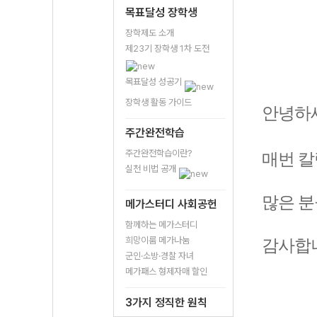
목표달성 장학생
장학제도 소개
제23기 장학생 1차 도전
목표달성 성공기
장학생 활동 가이드
안녕하세
주간완전학습
주간완전학습이란?
매번 칼
실천 비법 공개
많은 분
메가스터디 사회공헌
함께하는 메가스터디
희망이룸 메가나눔
감사합니
군인·소방·경찰 자녀
메가패스 형제자매 할인
3가지 정직한 원칙