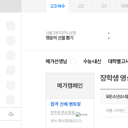
고3·N수
고2
고1
대
선물 3개 100% 당첨!
선물 100% 증정!
여름방학 스터디 캐시백
2027 러셀 단과
스마트러닝앱
메가패스
메가패스 수강생 무료혜택!
사회공헌 캠페인
행운의 선물 뽑기
메가스터디 X 올리브
메가런 썸머스쿨
강사 공개선발
설문 EVENT
3일 무료 체험권
메가클럽 멤버십
희망이룸 메가나눔
영
메가선생님
수능·내신
대학별고
장학생 영
메가캠페인
모든소년소녀
합격 선배 멘토링
이름 : 이지안
장학생 영상/칼럼
TOP
큐브 영상/칼럼(QCC)