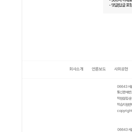
- 300자 이내
- 댓글(답글 포
회사소개
언론보도
사회공헌
06643 서
통신판매번호
학원설립·운
학습지원센터
copyrigh
06643 서