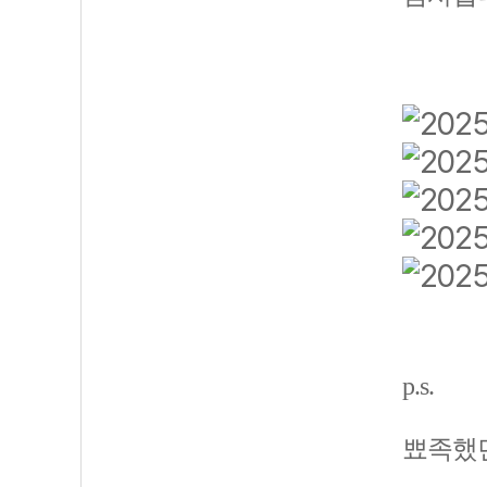
p.s.
뾰족했던