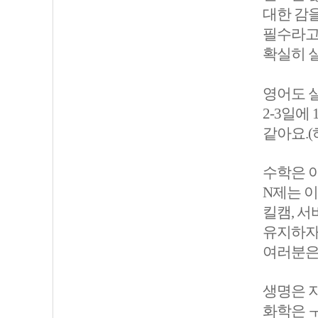
대한 감을
필수라고
확실히 
영어도 
2-3일에
같아요.(
수학은 
N제는 
킬캠, 서
유지하자
여러분은
생명은 
화학은 