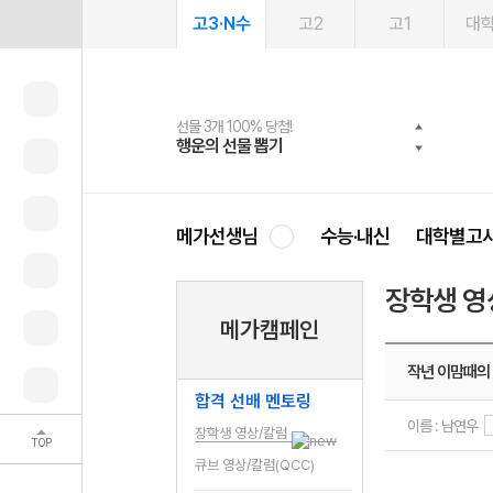
고3·N수
고2
고1
대
선물 3개 100% 당첨!
선물 100% 증정!
여름방학 스터디 캐시백
2027 러셀 단과
스마트러닝앱
메가패스
메가패스 수강생 무료혜택!
사회공헌 캠페인
행운의 선물 뽑기
메가스터디 X 올리브
메가런 썸머스쿨
강사 공개선발
설문 EVENT
3일 무료 체험권
메가클럽 멤버십
희망이룸 메가나눔
영
메가선생님
수능·내신
대학별고
장학생 영
메가캠페인
작년 이맘때의
합격 선배 멘토링
이름 : 남연우
장학생 영상/칼럼
TOP
큐브 영상/칼럼(QCC)