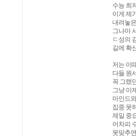
수능 최저
이게 제
내려놓은 
그나마 
ㄷ성의 
길에 확
저는 이
다들 원서
꼭 그랬
그냥 이제
마인드와 
집중 못하
제일 중
어차피 
못맞추면 