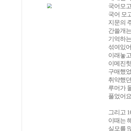
국어모고는
국어 모
지문의 
간쓸개는
기억하는
섞여있어
이래놓고 
이메진핫
구매했었
취약했던
루머가 
풀었어요
그리고 1
이때는 
실모를 