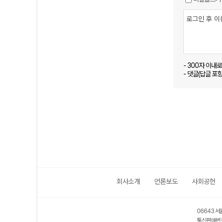
- 300자 이내
- 댓글(답글 포
회사소개
언론보도
사회공헌
06643 서
통신판매번호