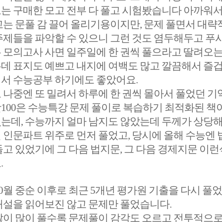
 구매한 모고 전부 다 풀고 시험봤습니다 아까워서..
고는 문풀 감 끌어 올리기용이지만, 문제 풀면서 대략
주제들을 파악할 수 있으니 그런 것도 염두해두고 푸
 모의고사 사면 일주일에 한 권씩 풀으라고 딸려오는
데 표지도 예쁘고 내지에 여백도 많고 깔끔해서 즐겁
서 수능공부 하기에도 좋았어요.
나중엔 또 밀려서 하루에 한 권씩 몰아서 풀었던 기
100은 수능특강 문제 풀이로 복습하기 최적화된 책
는데, 수능까지 얼마 남지도 않았는데 두께가 상당해
 인문파트 위주로 먼저 풀었고, 당시에 올해 수능엔 
돌고 있었기에 그 다음 법지문, 그 다음 경제지문 이
.
0월 중순 이후로 최근 5개년 평가원 기출을 다시 풀
해설을 읽어보진 않고 문제만 풀었습니다.
많이 많이 풀수록 문제풀이 감각도 오르고 전투적으