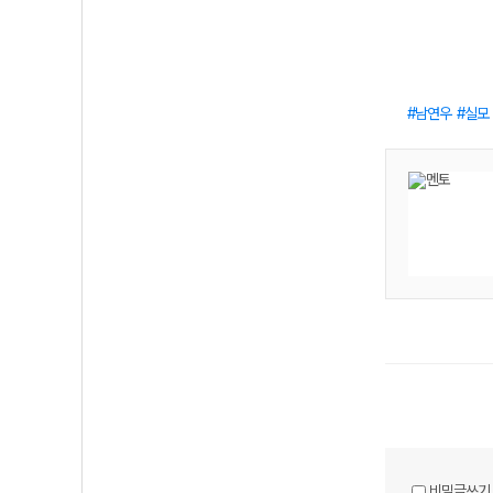
남연우
실모
비밀글쓰기