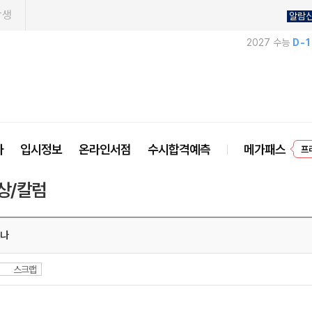
학생
알람
2027 수능
D-
사
입시정보
온라인서점
수시합격예측
메가패스
프
상/칼럼
 나
스크랩