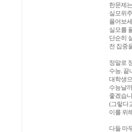
한문제는
실모위주
풀어보세
실모를 
단순히 
전 집중을
정말로 
수능. 
대학생으
수능날까
좋겠습니다
(그렇다
이를 위해
다들 마무