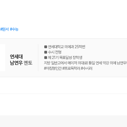
원서
수능
■ 연세대학교 의예과 25학번
■ 수시 전형
연세대
■ 제 21기 목표달성 장학생
남연우
멘토
지방 일반고에서 메이저 의대로! 통일 연세 막강 의예 남연우
#아침형인간 #프로독학러 #수시러