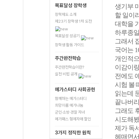
목표달성 장학생
생기부 마
할 일이
장학제도 소개
제23기 장학생 1차 도전
대학을 가
하루종일 
목표달성 성공기
그래서 집
장학생 활동 가이드
국어는 
개인적으
주간완전학습
이감이랑
주간완전학습이란?
실천 비법 공개
전에도 
시험 볼
메가스터디 사회공헌
읽는데 
함께하는 메가스터디
끝나버리
희망이룸 메가나눔
그래도 
군인·소방·경찰 자녀
시도해봤
메가패스 형제자매 할인
제가 독서
3가지 정직한 원칙
헤매면서