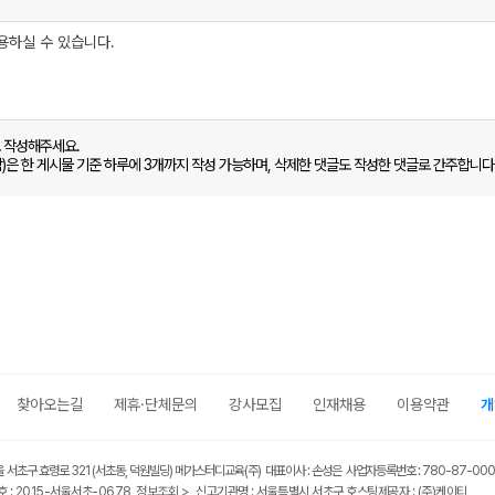
로 작성해주세요.
함)은 한 게시물 기준 하루에 3개까지 작성 가능하며, 삭제한 댓글도 작성한 댓글로 간주합니다
찾아오는길
제휴·단체문의
강사모집
인재채용
이용약관
개
울 서초구 효령로 321 (서초동, 덕원빌딩) 메가스터디교육(주) 대표이사 : 손성은 사업자등록번호 : 780-87-00
 : 2015-서울서초-0678
정보조회 >
신고기관명 : 서울특별시 서초구 호스팅제공자 : (주)케이티