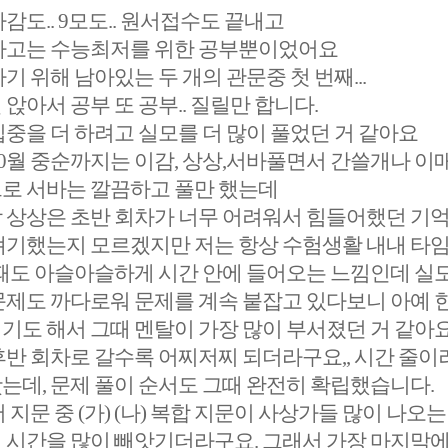
감도.. 9모도.. 원서접수도 끝내고
라고는 수능최저를 위한 공부뿐이었어요
기 위해 남아있는 두 개의 관문중 첫 번째...
앉아서 공부 또 공부.. 질릴만 합니다.
중을 더 하려고 실모를 더 많이 풀었던 거 같아요
메가스터디
10월 중순까지는 이감, 상상,서바풀면서 간쓸개나 이
로 서바는 깔끔하고 풀만 했는데
 상상은 초반 회차가 너무 어려워서 힘들어했던 기
얘기했는지 모르겠지만 저는 항상 수험생활 내내 타
 때도 아슬아슬하게 시간 안에 들어오는 느낌인데 실
문제도 까다로워 문제를 계속 붙잡고 있다보니 아예 한
기도 해서 그때 멘탈이 가장 많이 부서졌던 거 같아요
후반 회차로 갈수록 어찌저찌 되더라구요,, 시간 줄이
는데, 문제 풀이 순서도 그때 완전히 확립했습니다.
 지문 중 (가) (나) 복합 지문이 사상가들 많이 나
 시간을 많이 빼앗기더라구요. 그래서 가장 마지막에