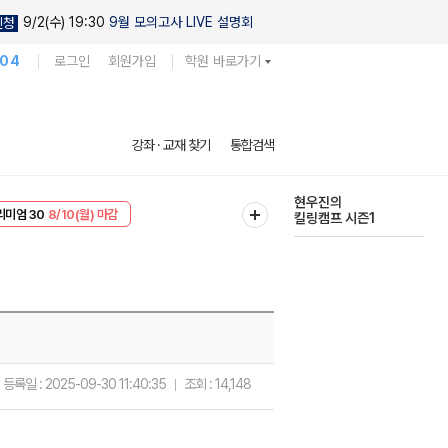
9/2(수) 19:30
9월 모의고사 LIVE 설명회
신청
104
로그인
회원가입
학원 바로가기
다채로운 난도
강좌 · 교재 찾기
통합검색
실전 모의고사
EVENT
8/10(월) 마감
현우진의
리미엄 30
8/10(월) 마감
킬링캠프 시즌1
등록일 :
2025-09-30 11:40:35
조회 :
14,148