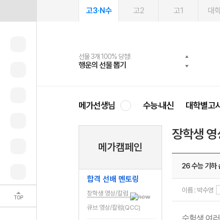
고3·N수
고2
고1
대
선물 3개 100% 당첨!
선물 100% 증정!
여름방학 스터디 캐시백
2027 러셀 단과
스마트러닝앱
메가패스
메가패스 수강생 무료혜택!
사회공헌 캠페인
행운의 선물 뽑기
메가스터디 X 올리브
메가런 썸머스쿨
강사 공개선발
설문 EVENT
3일 무료 체험권
메가클럽 멤버십
희망이룸 메가나눔
영
메가선생님
수능·내신
대학별고
장학생 영
메가캠페인
26 수능 기하
합격 선배 멘토링
이름 : 박수영
장학생 영상/칼럼
TOP
큐브 영상/칼럼(QCC)
수험생 여러