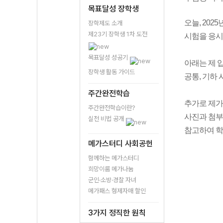
목표달성 장학생
오늘, 202
장학제도 소개
제23기 장학생 1차 도전
시험을 응시
목표달성 성공기
아래는 제 
장학생 활동 가이드
공통, 기하
주간완전학습
추가로 제가
주간완전학습이란?
사진과
첨부
실천 비법 공개
참고하여 학
메가스터디 사회공헌
함께하는 메가스터디
희망이룸 메가나눔
군인·소방·경찰 자녀
메가패스 형제자매 할인
3가지 정직한 원칙