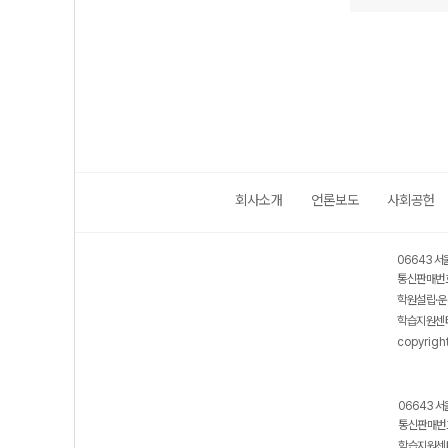
회사소개
언론보도
사회공헌
06643 서
통신판매번호
학원설립·운
학습지원센터
copyrigh
06643 서
통신판매번호
학습지원센터