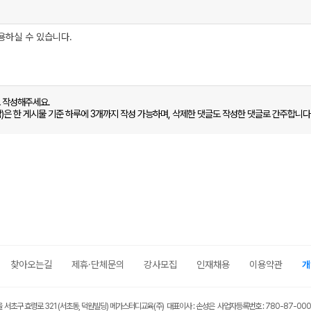
로 작성해주세요.
함)은 한 게시물 기준 하루에 3개까지 작성 가능하며, 삭제한 댓글도 작성한 댓글로 간주합니다
찾아오는길
제휴·단체문의
강사모집
인재채용
이용약관
개
울 서초구 효령로 321 (서초동, 덕원빌딩) 메가스터디교육(주) 대표이사 : 손성은 사업자등록번호 : 780-87-00