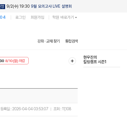
9/2(수) 19:30
9월 모의고사 LIVE 설명회
신청
104
로그인
회원가입
학원 바로가기
다채로운 난도
강좌 · 교재 찾기
통합검색
실전 모의고사
T
8/10(월) 마감
현우진의
30
8/10(월) 마감
킬링캠프 시즌1
등록일 :
2026-04-04 03:53:07
조회 :
11,108