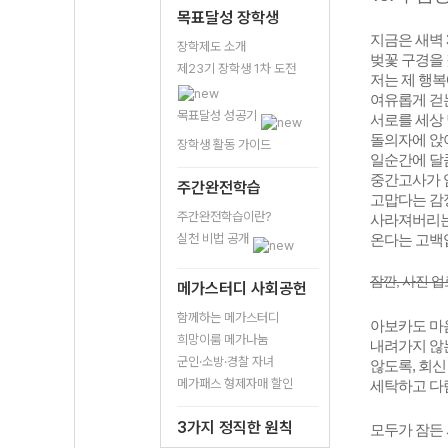
목표달성 장학생
지금은 새벽 
장학제도 소개
벚꽃 구경을 
제23기 장학생 1차 도전
저는 제 행복
여유롭게 걷
목표달성 성공기
서로를 세상 
돌의자에 앉
장학생 활동 가이드
일순간에 달
중간고사가 
주간완전학습
고맙다는 감
주간완전학습이란?
사라져버리는
실천 비법 공개
온다는 고백
잠깐, 사진 
메가스터디 사회공헌
함께하는 메가스터디
아보카도 마음
희망이룸 메가나눔
내려가지 않
군인·소방·경찰 자녀
않도록, 회신
메가패스 형제자매 할인
세탁하고 다
3가지 정직한 원칙
모두가 잠든