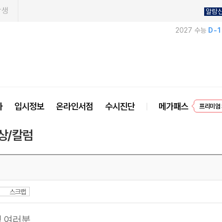
학생
알람
2027 수능
D-
EVEN
사
입시정보
온라인서점
수시진단
메가패스
프리미엄 
상/칼럼
스크랩
생 여러분