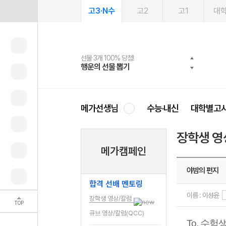
고3·N수
고2
고1
대
선물 3개 100% 당첨!
선물 100% 증정!
여름방학 스터디 캐시백
2027 러셀 단과
스마트러닝앱
메가패스
메가패스 수강생 무료혜택!
사회공헌 캠페인
행운의 선물 뽑기
메가스터디 X 올리브
메가런 썸머스쿨
강사 공개선발
설문 EVENT
3일 무료 체험권
메가클럽 멤버십
희망이룸 메가나눔
영
메가선생님
수능·내신
대학별고
장학생 영
메가캠페인
야밤의 편지
합격 선배 멘토링
이름 : 이성윤
장학생 영상/칼럼
TOP
큐브 영상/칼럼(QCC)
To. 수험