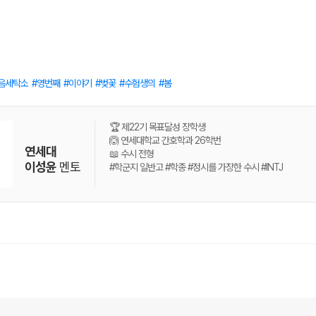
음세탁소
영번째
이야기
벚꽃
수험생의
봄
🏆 제22기 목표달성 장학생
🙆 연세대학교 간호학과 26학번
연세대
📖 수시 전형
이성윤
멘토
#학군지 일반고 #학종 #정시를 가장한 수시 #INTJ