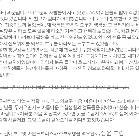
3시 30분입니다. 대부분의 사람들이 자고 있겠지요. 여러분들의 밤이 걱
갔다 왔습니다. 제 친구가 걷다가 얘기했습니다. ‘아 모두가 행복한 이 기분 
에 집중하느라 몰랐는데, 제 행복은 주위의 모두가 행복한 그 분위기에서 
는 많은 사람들 모두 얼굴에 미소가 가득하고 행복해 보였습니다. 학교 동아
달달하게 바라보며 팔짱을 끼고 걷는 연인도 있었고, 엄마의 손을 꼭 붙잡
아서 샌드위치를 먹으며 호수를 바라보는 노부부도 있었습니다.
메가스터디
콤한 청량감을 느끼면서도, 작년에 힘들었던 수험 생활이 오버랩됐습니다.
임박한 시점이었기에 만개한 벚꽃을 여유롭게 구경하기는 사치였죠.
내가 
정이 교차되었습니다.
하양과 분홍 물감이 흐드러지게 뿌려지고 봄의 잔치
 수험생들의 봄.
여러분들의 아쉬움에 사진 한 장으로 화답합니다. 지금 열
입니다.
업로드는 혼자서 꼼지락해봤는데 실패했습니다. 다음에 배워서 올려볼게요...
세탁소 영업 시작합니다. 깊고 외로운 마음, 마음이 내려앉는 소리, 애써
는 날들, 무거우면서도 아름다운 수험생활의 얼룩들을 맞이하고 싶습니다.
 바랍니다.
여러분 마음 속 얼룩이 있다면 댓글로 남겨주세요:) 다음에 이
림질 해줄게요. 그럼 손님이 찾아오기를 기다리고 있겠습니다.
성윤 드림
 시간에 초코맛 아몬드브리즈와 소보로빵을 먹으면서,