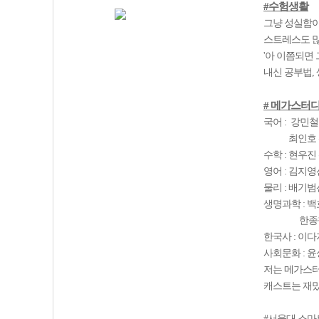
#수험생활
그냥 성실함이
스트레스도 많
'아 이쯤되면 
내신 공부법,
# 메가스터디
국어 : 강민철
최인호 
수학 : 현우진
영어 : 김지영
물리 : 배기범
생명과학 : 백
한종철 
한국사 : 이다
사회문화 : 윤
저는 메가스터
캐스트는 재밌
#서울대 스