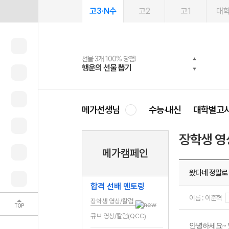
고3·N수
고2
고1
대
선물 3개 100% 당첨!
선물 100% 증정!
여름방학 스터디 캐시백
2027 러셀 단과
스마트러닝앱
메가패스
메가패스 수강생 무료혜택!
사회공헌 캠페인
행운의 선물 뽑기
메가스터디 X 올리브
메가런 썸머스쿨
강사 공개선발
설문 EVENT
3일 무료 체험권
메가클럽 멤버십
희망이룸 메가나눔
영
메가선생님
수능·내신
대학별고
장학생 영
메가캠페인
왔다네 정말로
합격 선배 멘토링
이름 : 이준혁
장학생 영상/칼럼
TOP
큐브 영상/칼럼(QCC)
안녕하세요~ 