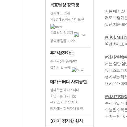
목표달성 장학생
저는 메가스터
장학제도 소개
저도 수험기간
제23기 장학생 1차 도전
일단 처음 보
목표달성 성공기
#나이, MBTI
장학생 활동 가이드
07년생이고, 
주간완전학습
#입시전형(수
주간완전학습이란?
저는 일단 일
실천 비법 공개
유니스트,디지
생기부는 화학
메가스터디 사회공헌
내신은 대학에 
함께하는 메가스터디
희망이룸 메가나눔
#입시전형(정
군인·소방·경찰 자녀
수시파였기에 
메가패스 형제자매 할인
수능은 수학은
국어는 언매,
3가지 정직한 원칙