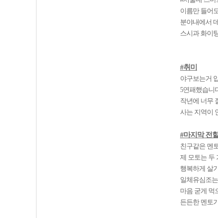
이름만 들어도
분야내에서 데
스시과 화이
#취미
야구보는거 입
5연패했습니다.
작년에 너무 
사는 지역이 안
#마지막 전할
친구같은 멘토
제 모토는 두
행복하게 살기
일체유심조는 
마음 굳게 먹
든든한 멘토가