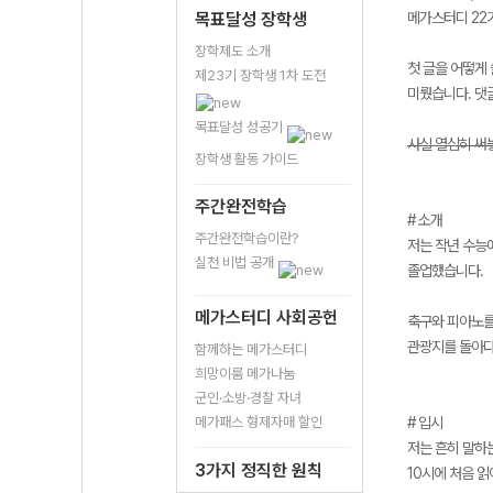
목표달성 장학생
메가스터디 22기
장학제도 소개
첫 글을 어떻게 
제23기 장학생 1차 도전
미뤘습니다. 댓
목표달성 성공기
사실 열심히 써놓
장학생 활동 가이드
주간완전학습
# 소개
주간완전학습이란?
저는 작년 수능
실천 비법 공개
졸업했습니다.
메가스터디 사회공헌
축구와 피아노를
관광지를 돌아다
함께하는 메가스터디
희망이룸 메가나눔
군인·소방·경찰 자녀
메가패스 형제자매 할인
# 입시
저는 흔히 말하
3가지 정직한 원칙
10시에 처음 