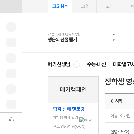
고3·N수
고2
고1
대
선물 3개 100% 당첨!
선물 100% 증정!
여름방학 스터디 캐시백
2027 러셀 단과
스마트러닝앱
메가패스
메가패스 수강생 무료혜택!
사회공헌 캠페인
행운의 선물 뽑기
메가스터디 X 올리브
메가런 썸머스쿨
강사 공개선발
설문 EVENT
3일 무료 체험권
메가클럽 멤버십
희망이룸 메가나눔
영
메가선생님
수능·내신
대학별고
장학생 영
메가캠페인
0. 시작
합격 선배 멘토링
이름 : 이하진
장학생 영상/칼럼
TOP
큐브 영상/칼럼(QCC)
안녕하세요:)