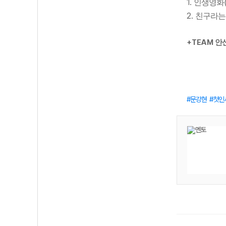
1.
인생영화
2.
친구라는
+TEAM
안
문강현
첫인