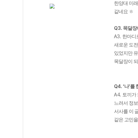
한양대 미
같네요 ㅎ
Q3.
목달장
A3.
한마디
새로운 도전
있었지만 유
목달장이 되
Q4. ‘
’
나
를 
A4.
토끼가 
느려서 정보
서사를 이 
같은 고민을