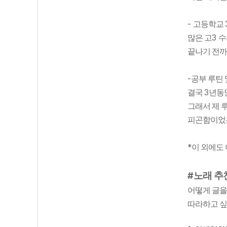
-
고등학교
3
많은 고
수
끝나기 전
-
공부 루틴
3
결국
년동
그래서 제 
피곤함이었
*
이 외에도
#
노래 추
어떻게 글을
따라하고 싶