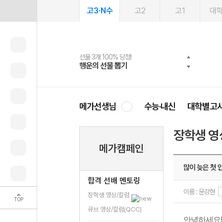
고3·N수
고2
고1
대
선물 3개 100% 당첨!
선물 100% 증정!
여름방학 스터디 캐시백
2027 러셀 단과
스마트러닝앱
메가패스
메가패스 수강생 무료혜택!
사회공헌 캠페인
행운의 선물 뽑기
메가스터디 X 올리브
메가런 썸머스쿨
강사 공개선발
설문 EVENT
3일 무료 체험권
메가클럽 멤버십
희망이룸 메가나눔
영
메가선생님
수능·내신
대학별고
장학생 영
메가캠페인
많이 늦은 첫 
합격 선배 멘토링
이름 : 문강현
장학생 영상/칼럼
TOP
큐브 영상/칼럼(QCC)
안녕하세요