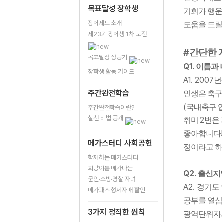
목표달성 장학생
기회가 행운
장학제도 소개
도움을 드릴
제23기 장학생 1차 도전
#
간단한 
목표달성 성공기
Q1.
이름과 
장학생 활동 가이드
A1. 2007
년
주간완전학습
인생은 축구
(
국내축구 
주간완전학습이란?
실천 비법 공개
2
취미
번은
좋아합니다
메가스터디 사회공헌
정이라고 
함께하는 메가스터디
희망이룸 메가나눔
Q2.
출신지
군인·소방·경찰 자녀
A2.
경기도 
메가패스 형제자매 할인
공부를 열
3가지 정직한 원칙
광역단위자