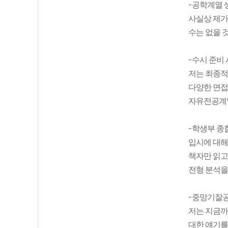
-
공학계열 
사실상 제가
수는 없을 
-
수시 준비 
저는 최종적
다양한 면접
자유전공계열
-
학생부 종
입시에 대해
책자만 읽고
전형 분석을
-
중망기잘
저는 지금까
대한 얘기를