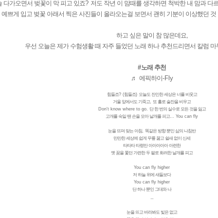
슬 다가오면서 벚꽃이 막 피고 있죠
?
저도 작년 이 맘때를 생각하면 척박한 내 맘과 다
예쁘게 입고 벚꽃 아래서 찍은 사진들이 올라오는걸 보면서 괜히 기분이 이상했던 것
하고 싶은 말이 참 많은데요,
우선 오늘은 제가 수험생활 때 자주 들었던 노래 하나 추천드리면서 칼럼 
#
노래 추천
♬
에픽하이
-Fly
힘들죠
? (
힘들죠
)
오늘도 잔인한 세상은 너를 비웃고
거울 앞에서도 기죽고
,
또 홀로 술잔을 비우고
Don't know where to go.
단 한 번의 실수로 모든 것을 잃고
고개를 숙일 땐 손을 모아 날개를 피고
... You can fly
눈을 뜨며 맞는 아침
,
똑같은 방향 뿐인 삶의 나침반
만만한 세상에 쉽게 무릎 꿇고 쉴새 없이 신세
타타타 타령만 아아아아아 아련한
옛 꿈을 쫓던 가련한 두 팔로 화려한 날개를 피고
You can fly higher
저 하늘 위에 새들보다
You can fly higher
단 하나 뿐인 그대와 나
...
눈을 뜨고 바라봐도 빛은 없고