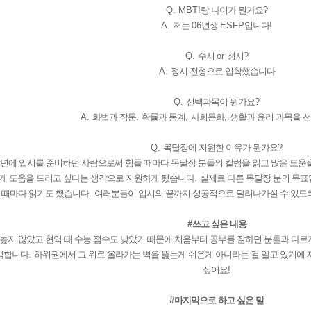
Q. MBTI
랑 나이가 뭔가요
?
A.
저는
06
년생
ESFP
입니다
!
Q.
수시
or
정시
?
A.
정시 전형으로 입학했습니다
Q.
선택과목이 뭔가요
?
메가스터디
A.
화법과 작문
,
확률과 통계
,
사회문화
,
생활과 윤리 과목을 
Q.
목달장에 지원한 이유가 뭔가요
?
작년에 입시를 준비하던 사람으로써 힘들 때마다 목달장 분들의 칼럼을 읽고 많은 도움
게 도움을 드리고 싶다는 생각으로 지
원하게 됐습니다
.
실제로 다른 목달장 분의 목표
때마다 읽기도 했습니다
.
여러분들이 입시의 끝까지 성공적으로 달려나가실 수 있도
#
쓰고 싶은 내용
높지 않았고 현역 때 수능 점수도 낮았기 때문에 처음부터 공부를 잘하던 분들과 다르
각합니다
.
하위권에서 그 위로 올라가는 벽을 뚫는게 쉬운게 아니라는 걸 알고 있기에
싶어요
!
#
마지막으로 하고 싶은 말