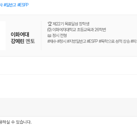
사
일반고
ESFP
🏆 제22기 목표달성 장학생
🙆 이화여자대학교 초등교육과 26학번
이화여대
📖 정시 전형
강예린
멘토
#재수 #정시 #지방일반고 #ESFP #독학으로 성적 상승 