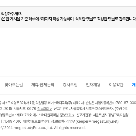
로 작성해주세요.
함)은 한 게시물 기준 하루에 3개까지 작성 가능하며, 삭제한 댓글도 작성한 댓글로 간주합니다
찾아오는길
제휴·단체문의
강사모집
인재채용
이용약관
개
울 서초구 효령로 321 (서초동, 덕원빌딩) 메가스터디교육(주) 대표이사 : 손성은 사업자등록번호 : 780-87-00
 : 2015-서울서초-0678
정보조회 >
신고기관명 : 서울특별시 서초구 호스팅제공자 : (주)케이티
영등록번호 : 제10176호 메가스터디원격학원
정보조회 >
신고기관명 : 서울특별시 강남교육지원청
 : 1599-1010 개인정보보호책임자 : 정보보안실 김영무
(keeper@megastudy.net)
tⓒ2014 megastudyEdu.co.,Ltd. All rights reserved.