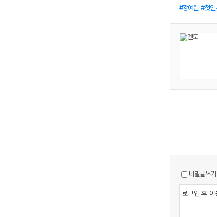
강예린
첫인
비밀글쓰기