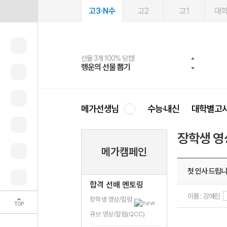
고3·N수
고2
고1
대
선물 3개 100% 당첨!
선물 100% 증정!
여름방학 스터디 캐시백
2027 러셀 단과
스마트러닝앱
메가패스
메가패스 수강생 무료혜택!
사회공헌 캠페인
행운의 선물 뽑기
메가스터디 X 올리브
메가런 썸머스쿨
강사 공개선발
설문 EVENT
3일 무료 체험권
메가클럽 멤버십
희망이룸 메가나눔
영
메가선생님
수능·내신
대학별고
장학생 영
메가캠페인
첫 인사 드립니
합격 선배 멘토링
이름 : 강예린
장학생 영상/칼럼
TOP
큐브 영상/칼럼(QCC)