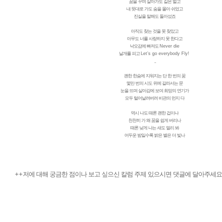
꿈을 꾸며 살아가도 길은 멀고
내 뜻대로 가도 숨을 몰아 쉬었고
진실을 말해도 돌아섰죠
아직도 찾는 것을 못 찾았고
아무도 너를 사랑하지 못 한다고
낙오감에 빠져도
Never die
날개를 피고
Let’s go everybody Fly!
...
괜한 한숨에 지워지는 단 한 번의 꿈
몇만 번의 시도 위에 갈라서는 문
눈을 뜨며 살아감에 보여 희망의 연기가
모두 털어날려버려 비관의 먼지 다
역시 나도 때론 괜한 겁이나
천천히 가 왜 꿈을 쉽게 버리나
때론 낮게 나는 새도 멀리 봐
어두운 밤일수록 밝은 별은 더 빛나
++
저에 대해 궁금한 점이나 보고 싶으신 칼럼 주제 있으시면 댓글에 달아주세요