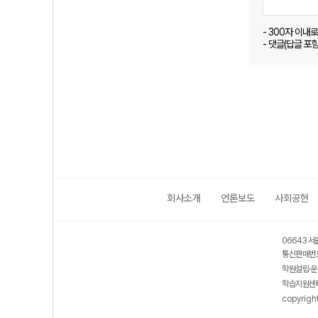
- 300자 이내
- 댓글(답글 포
회사소개
언론보도
사회공헌
06643 서
통신판매번호
학원설립·운
학습지원센터
copyrigh