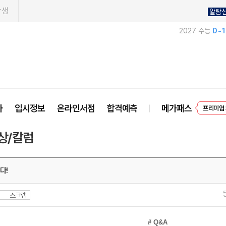
학생
알람
2027 수능
D-
EVEN
사
입시정보
온라인서점
합격예측
메가패스
프리미엄 
상/칼럼
다!
스크랩
# Q&A