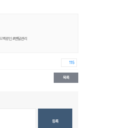
#피드백광인 #멘탈관리
115
목록
등록