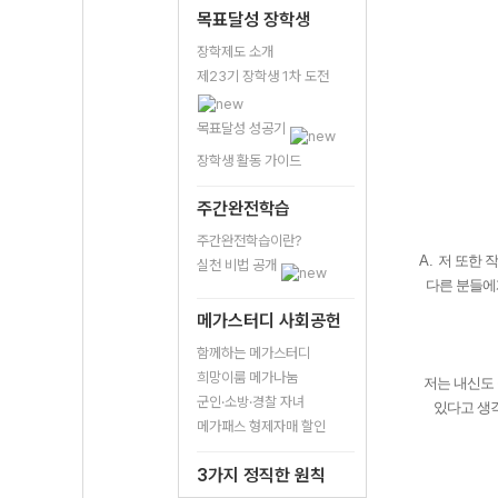
목표달성 장학생
장학제도 소개
제23기 장학생 1차 도전
목표달성 성공기
장학생 활동 가이드
주간완전학습
주간완전학습이란?
A.
저 또한 
실천 비법 공개
다른 분들에
메가스터디 사회공헌
함께하는 메가스터디
희망이룸 메가나눔
저는 내신도 
군인·소방·경찰 자녀
있다고 생
메가패스 형제자매 할인
3가지 정직한 원칙