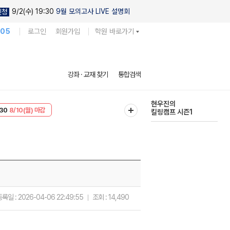
9/2(수) 19:30
9월 모의고사 LIVE 설명회
신청
105
로그인
회원가입
학원 바로가기
다채로운 난도
강좌 · 교재 찾기
통합검색
실전 모의고사
T
8/10(월) 마감
현우진의
30
8/10(월) 마감
킬링캠프 시즌1
등록일 :
2026-04-06 22:49:55
조회 :
14,490