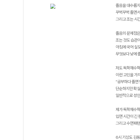
졸음을 대수롭지 
꾸벅꾸벅 졸면서
그리고 조는 시간
졸음의 문제점은
조는 것도 습관이
아침에 국어 실모
무엇보다 낮에 졸
저도 독학재수학
이런 고민을 가지
“공부하다 졸면 
단순하지만 확실한
일반적으로 성인
제가 독학재수학원
입면 시간이 긴 
그리고 수면패턴을
6시 기상도 김동