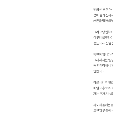
빛의 색 뿐만 아
잠에 들기 전까지
커튼을 달아 외
그리고 당연히!!
아무리 블루라이
눕는다 -> 잠을
당연히 압니다. 
그래서 저는 ‘잠
매우 강력해서 “
만듭니다.
잠글시간은 ‘앞으
매일 오후 10시
저는 추가 기능
저도 처음에는 
고된 하루 끝에 