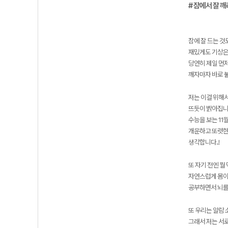
# 잠에서 잘 
잠에 잘 드는 것
재밌게도 기상은
당연히 제일 먼저
깨자마자 바로 불
저는 이걸 위해서
뜨듯이 밝아집니다
수능을 보는 11
개운하고 또렷한 
생각합니다..!
또 자기 전엔 뭘
자연스럽게 몸이
공부하면서 뇌를
또 우리는 알람 
그래서 저는 서