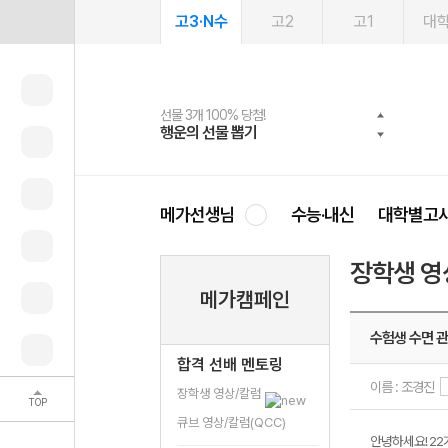
고3·N수
고2
고1
대
선물 3개 100% 당첨!
선물 100% 증정!
여름방학 스터디 캐시백
2027 러셀 단과
스마트러닝앱
메가패스
메가패스 수강생 무료혜택!
사회공헌 캠페인
행운의 선물 뽑기
메가스터디 X 올리브
메가런 썸머스쿨
강사 공개선발
설문 EVENT
3일 무료 체험권
메가클럽 멤버십
희망이룸 메가나눔
영
메가선생님
수능·내신
대학별고
장학생 영
메가캠페인
수험생 수면 
합격 선배 멘토링
이름 : 조경진
장학생 영상/칼럼
TOP
큐브 영상/칼럼(QCC)
안녕하세요! 2