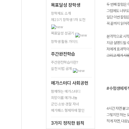
두 번째 칼럼은 
목표달성 장학생
그럼에도 너무도
장학제도 소개
일단 이번 칼럼은
제23기 장학생 1차 도전
꼭 끝까지 읽어주
목표달성 성공기
본격적으로 시작
장학생 활동 가이드
지금 설명드릴 수
저에게 효과적이
주간완전학습
그리고 제가 사용
주간완전학습이란?
실천 비법 공개
메가스터디 사회공헌
# 수험생에게 
함께하는 메가스터디
희망이룸 메가나눔
군인·소방·경찰 자녀
4시간 자면 붙고
메가패스 형제자매 할인
그렇지만 저는 
적게 자면, 다음
3가지 정직한 원칙