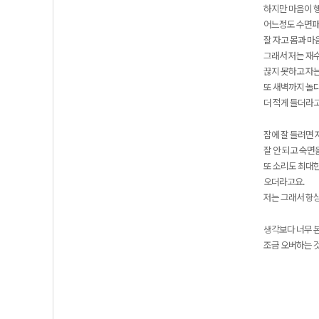
하지만 마음이 
어느정도 수면패
잘 자고 몸과 마
그래서 저는 재수
끊지 못하고 자는
또 새벽까지 놀
더 적게 들더라고
잠에 잘 들려면 
잘 안 되고 숙면
또 소리도 최대한
오더라고요.
저는 그래서 항상
생각보다 너무 본
조금 오버하는 것