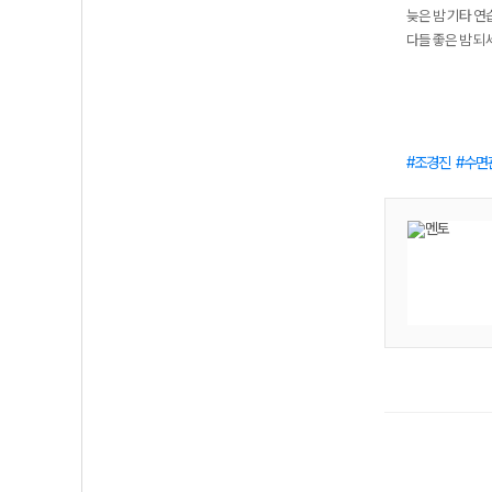
늦은 밤 기타 연
다들 좋은 밤 되
조경진
수면