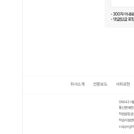
- 300자 이내
- 댓글(답글 포
회사소개
언론보도
사회공헌
06643 서
통신판매번호
학원설립·운
학습지원센터
copyrigh