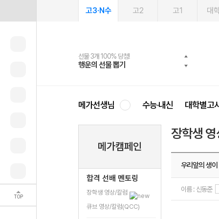
고3·N수
고2
고1
대
선물 3개 100% 당첨!
선물 100% 증정!
여름방학 스터디 캐시백
2027 러셀 단과
스마트러닝앱
메가패스
메가패스 수강생 무료혜택!
사회공헌 캠페인
행운의 선물 뽑기
메가스터디 X 올리브
메가런 썸머스쿨
강사 공개선발
설문 EVENT
3일 무료 체험권
메가클럽 멤버십
희망이룸 메가나눔
영
메가선생님
수능·내신
대학별고
장학생 영
메가캠페인
우리앞의 생이
합격 선배 멘토링
이름 : 신동준
장학생 영상/칼럼
TOP
큐브 영상/칼럼(QCC)