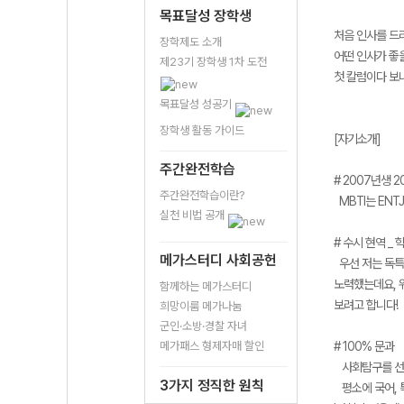
목표달성 장학생
처음 인사를 드리
장학제도 소개
어떤 인사가 좋
제23기 장학생 1차 도전
첫 칼럼이다 보
목표달성 성공기
장학생 활동 가이드
[자기소개]
주간완전학습
# 2007년생 2
주간완전학습이란?
MBTI는 ENTJ입
실천 비법 공개
# 수시 현역 _ 
메가스터디 사회공헌
우선 저는 독특
노력했는데요, 
함께하는 메가스터디
보려고 합니다!
희망이룸 메가나눔
군인·소방·경찰 자녀
메가패스 형제자매 할인
# 100% 문과
사회탐구를 선택
3가지 정직한 원칙
평소에 국어, 