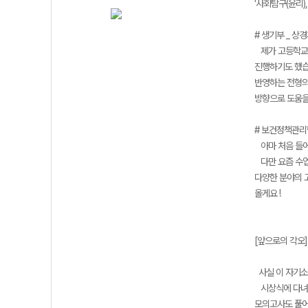
'사회탐구(윤리)
# 생기부 _ 상
제가 고등학교 
진행하기도 했습
반영하는 전형의
방향으로 도움을
# 보건정책관리
아마 처음 들어보
다만 요즘 수업을
다양한 분야의 
올게요 !
[앞으로의 각오]
사실 이 자기소
시상식에 다녀온
모의고사도 풀어