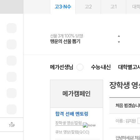
고3·N수
고2
고1
대
선물 3개 100% 당첨!
선물 100% 증정!
여름방학 스터디 캐시백
2027 러셀 단과
스마트러닝앱
메가패스
메가패스 수강생 무료혜택!
사회공헌 캠페인
행운의 선물 뽑기
메가스터디 X 올리브
메가런 썸머스쿨
강사 공개선발
설문 EVENT
3일 무료 체험권
메가클럽 멤버십
희망이룸 메가나눔
영
메가선생님
수능·내신
대학별고
장학생 영
메가캠페인
처음 뵙겠습니다
합격 선배 멘토링
이름 : 김지원
장학생 영상/칼럼
TOP
큐브 영상/칼럼(QCC)
안녕하세요! 처