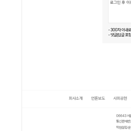
- 300자 이내
- 댓글(답글 포
회사소개
언론보도
사회공헌
06643 서
통신판매번호
학원설립·운