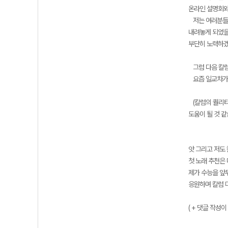
온라인 설명회와
저는 여러분들께
내려놓게 되었을 
부단히 노력하겠
그럼 다음 칼럼
요즘 일교차가 
(칼럼의 퀄리티
도움이 될 것 같습
앗 그리고 저도 
첫 노래 추천은
제가 수능을 앞두
응원하며 칼럼 
( + 댓글 작성