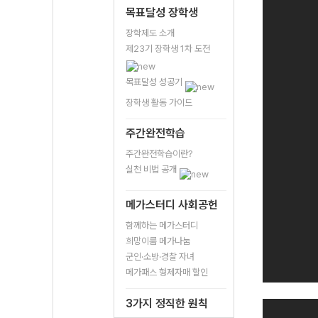
목표달성 장학생
장학제도 소개
제23기 장학생 1차 도전
목표달성 성공기
장학생 활동 가이드
주간완전학습
주간완전학습이란?
실천 비법 공개
메가스터디 사회공헌
함께하는 메가스터디
희망이룸 메가나눔
군인·소방·경찰 자녀
메가패스 형제자매 할인
3가지 정직한 원칙