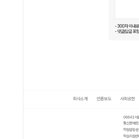
- 300자 이내
- 댓글(답글 포
회사소개
언론보도
사회공헌
06643 서
통신판매번호
학원설립·운
학습지원센터