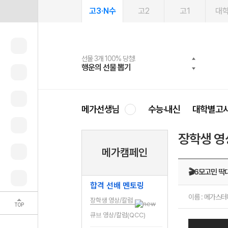
고3·N수
고2
고1
대
선물 3개 100% 당첨!
선물 100% 증정!
여름방학 스터디 캐시백
2027 러셀 단과
스마트러닝앱
메가패스
메가패스 수강생 무료혜택!
사회공헌 캠페인
행운의 선물 뽑기
메가스터디 X 올리브
메가런 썸머스쿨
강사 공개선발
설문 EVENT
3일 무료 체험권
메가클럽 멤버십
희망이룸 메가나눔
영
메가선생님
수능·내신
대학별고
장학생 영
메가캠페인
🎬6모고민 딱
합격 선배 멘토링
이름 : 메가스
장학생 영상/칼럼
TOP
큐브 영상/칼럼(QCC)