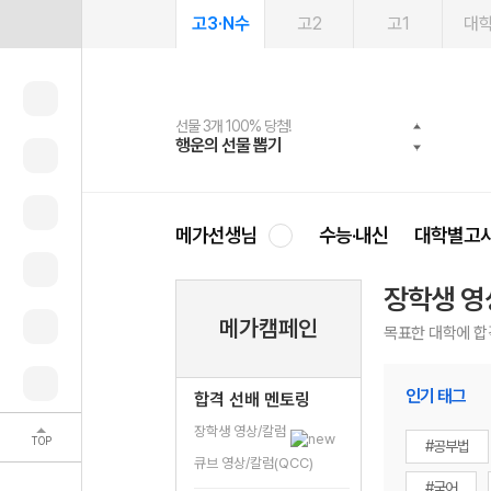
고3·N수
고2
고1
대
선물 3개 100% 당첨!
선물 100% 증정!
여름방학 스터디 캐시백
2027 러셀 단과
스마트러닝앱
메가패스
메가패스 수강생 무료혜택!
사회공헌 캠페인
행운의 선물 뽑기
메가스터디 X 올리브
메가런 썸머스쿨
강사 공개선발
설문 EVENT
3일 무료 체험권
메가클럽 멤버십
희망이룸 메가나눔
영
메가선생님
수능·내신
대학별고
장학생 영
메가캠페인
목표한 대학에 합
인기 태그
합격 선배 멘토링
장학생 영상/칼럼
TOP
#공부법
큐브 영상/칼럼(QCC)
#국어