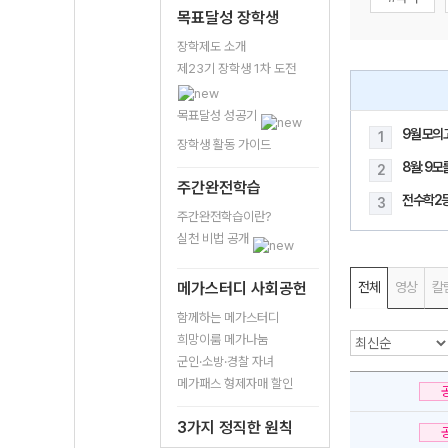
목표달성 장학생
장학제도 소개
제23기 장학생 1차 도전
목표달성 성공기
9월 모의
1
장학생 활동 가이드
8월: 9
2
주간완전학습
전수학2
3
주간완전학습이란?
실천 비법 공개
메가스터디 사회공헌
전체
영상
칼
함께하는 메가스터디
희망이룸 메가나눔
군인·소방·경찰 자녀
메가패스 형제자매 할인
3가지 정직한 원칙