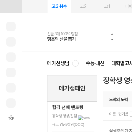
고3·N수
고2
고1
대
선물 3개 100% 당첨!
선물 100% 증정!
여름방학 스터디 캐시백
2027 러셀 단과
스마트러닝앱
메가패스
메가패스 수강생 무료혜택!
사회공헌 캠페인
행운의 선물 뽑기
메가스터디 X 올리브
메가런 썸머스쿨
강사 공개선발
설문 EVENT
3일 무료 체험권
메가클럽 멤버십
희망이룸 메가나눔
영
메가선생님
수능·내신
대학별고
장학생 영
메가캠페인
노력의 노력
합격 선배 멘토링
이름 : 권기범
장학생 영상/칼럼
TOP
큐브 영상/칼럼(QCC)
꽃샘추위가 지