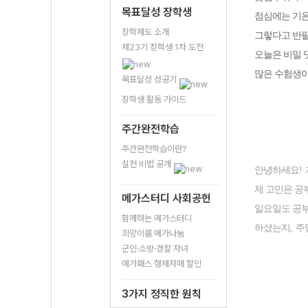
목표달성 장학생
점심에는 기
장학제도 소개
그렇다고 반
제23기 장학생 1차 도전
오늘은 비밀 
많은 수험생이
목표달성 성공기
장학생 활동 가이드
주간완전학습
주간완전학습이란?
실천 비법 공개
안녕하세요
!
제 고민은 공
메가스터디 사회공헌
일요일도 공부
함께하는 메가스터디
하셨는지
,
주
희망이룸 메가나눔
군인·소방·경찰 자녀
메가패스 형제자매 할인
3가지 정직한 원칙