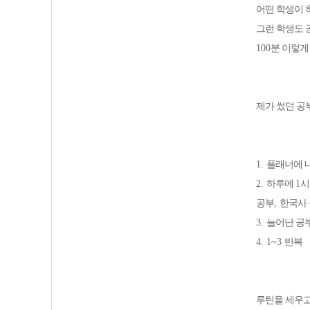
어떤 학생이 
그런 학생도 
100
분 이렇게
제가 썼던 공
1.
플래너에 
2.
하루에
1
시
공부
,
한국사
3.
늘어난 공
4. 1~3
반복
루틴을 세우고