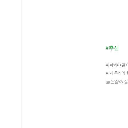
#
추신
아파봐야 덜 
이게 우리의
굳은살이 생