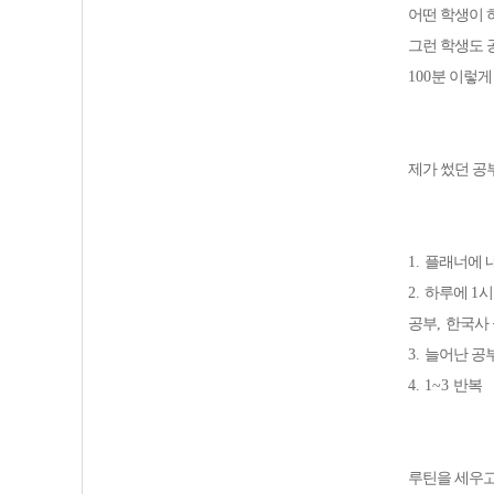
어떤 학생이 
그런 학생도 
100
분 이렇게
제가 썼던 공
1.
플래너에 
2.
하루에
1
시
공부
,
한국사
3.
늘어난 공
4. 1~3
반복
루틴을 세우고