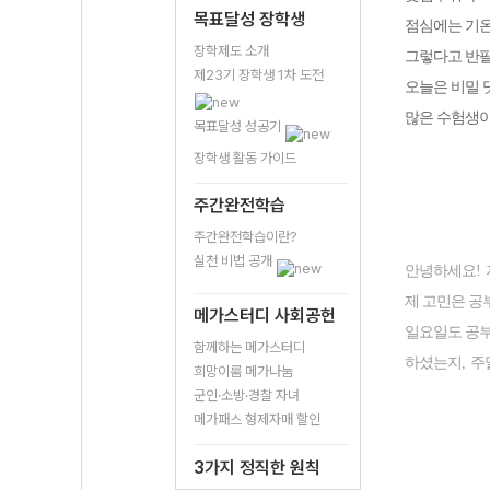
목표달성 장학생
점심에는 기
장학제도 소개
그렇다고 반
제23기 장학생 1차 도전
오늘은 비밀 
많은 수험생이
목표달성 성공기
장학생 활동 가이드
주간완전학습
주간완전학습이란?
실천 비법 공개
안녕하세요
!
제 고민은 공
메가스터디 사회공헌
일요일도 공부
함께하는 메가스터디
하셨는지
,
주
희망이룸 메가나눔
군인·소방·경찰 자녀
메가패스 형제자매 할인
3가지 정직한 원칙