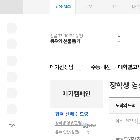
고3·N수
고2
고1
대
선물 3개 100% 당첨!
선물 100% 증정!
2027 러셀 단과
스마트러닝앱
메가패스
메가패스 수강생 무료혜택!
사회공헌 캠페인
행운의 선물 뽑기
메가스터디 X 올리브
강사 공개선발
설문 EVENT
3일 무료 체험권
메가클럽 멤버십
희망이룸 메가나눔
영
메가선생님
수능·내신
대학별고
장학생 영
메가캠페인
노력의 노력
합격 선배 멘토링
이름 : 권기범
장학생 영상/칼럼
TOP
큐브 영상/칼럼(QCC)
꽃샘추위가 지