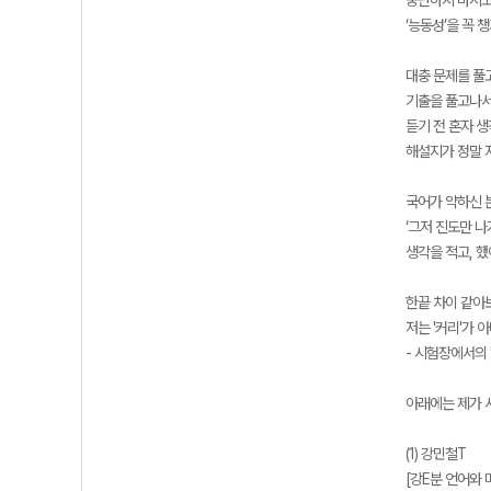
‘능동성’을 꼭 
대충 문제를 풀고
기출을 풀고나서
듣기 전 혼자 
해설지가 정말 
국어가 약하신 분
‘그저 진도만 
생각을 적고, 했
한끝 차이 같아
저는 '커리'가 
- 시험장에서의
아래에는 제가 
(1) 강민철T
[강E분 언어와 