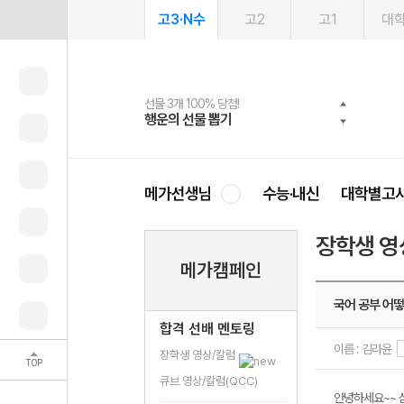
고3·N수
고2
고1
대
선물 3개 100% 당첨!
선물 100% 증정!
2027 러셀 단과
스마트러닝앱
메가패스
메가패스 수강생 무료혜택!
사회공헌 캠페인
행운의 선물 뽑기
메가스터디 X 올리브
강사 공개선발
설문 EVENT
3일 무료 체험권
메가클럽 멤버십
희망이룸 메가나눔
영
메가선생님
수능·내신
대학별고
장학생 영
메가캠페인
국어 공부 어떻
합격 선배 멘토링
이름 : 김라윤
장학생 영상/칼럼
TOP
큐브 영상/칼럼(QCC)
안녕하세요~~ 