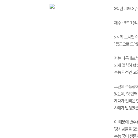
3학년 : 3모 3 / 
재수 : 6모 1 
>> 딱 보시면 
1등급으로 도약
저는 나름대로 
되게 열심히 했습
수능 직전인 고3
그런데 수능장에
있는데, 첫 번째
게다가 겁먹은 
사태가 발생했습니
이 때문에 반수를
’강사님들을 모
수능 국어 전문