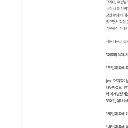
그러니, 수능날까
’독학서‘를 선
강민철t께서 메
읽으면서 직접 
익숙해진 시대지
저는 다음과 같
*최초의 독해: 
*두 번째 독해:
(ex. 오! 과
나누어졌으니 범주
헉 이 개념정의
무조건, 절대 등
*세 번째 독해:
*네 번째 독해: