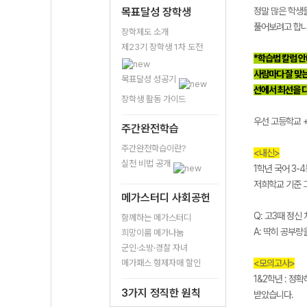
목표달성 장학생
정말 많은 학생들
풀어보려고 합니다
장학제도 소개
제23기 장학생 1차 도전
*학습법 칼럼 
사람마다 잘 맞는
목표달성 성공기
선에서 최선을 다
장학생 활동 가이드
우선 고등학교 
주간완전학습
주간완전학습이란?
<내신>
실천 비법 공개
1학년 국어 3-4
저희학교 기준 
메가스터디 사회공헌
Q: 고3때 정신
함께하는 메가스터디
A: 딱히 공부
희망이룸 메가나눔
군인·소방·경찰 자녀
메가패스 형제자매 할인
<모의고사>
1&2학년 : 정
3가지 정직한 원칙
받았습니다.