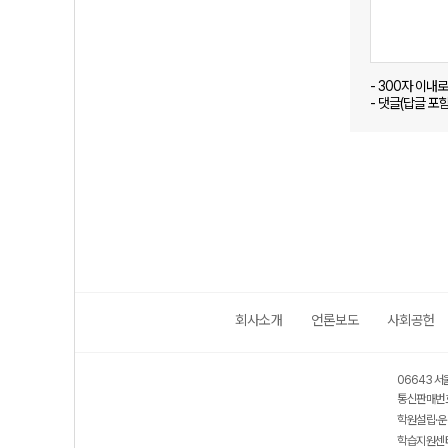
- 300자 이내
- 댓글(답글 포
회사소개
언론보도
사회공헌
06643 서
통신판매번호
학원설립·운
학습지원센터