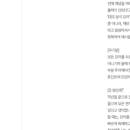
언매 개념을 여
출력이 안된다’
‘EBS 분석 
뿐 아니라, 해당
라고 말씀하셔서,
정독하여 예시들
[우기분]
모든 강의를 수강
아니기에 올해 트
부분 주의해야 한
포인트에 민감하
(2) 엄선경T
작년을 끝으로 
들으며 모든 연
있다고 생각합니다
할 때는, 강의를
빠르게 독해하고