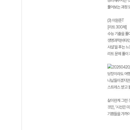
정리해주시는 것이
풀어보는 과정 
(3) 이원준T
[리트 300제]
수능 기출을 풀
생명과학(비타민k
사설’을 푸는 
리트 문제 풀이
당장이라도 여행
나날들이겠지만,
스트레스 받고 
삶이란게 그런 
것은, ‘시선은 
기쁨들을 가까이 하