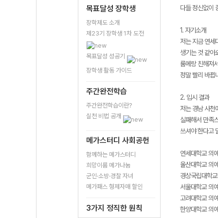
목표달성 장학생
다들 정신없이 
장학제도 소개
1. 자기소개
제23기 장학생 1차 도전
저는 지금 연세
생기는 것 같아요
목표달성 성공기
룸메랑 친해져서
장학생 활동 가이드
정말 빨리 바뀝
주간완전학습
2. 입시 결과
주간완전학습이란?
저는 경남 사천에
실천 비법 공개
실패해서 만족스
쓰셔야 한다고 
메가스터디 사회공헌
연세대학교 의예
함께하는 메가스터디
울산대학교 의예과
희망이룸 메가나눔
경상국립대학교 
군인·소방·경찰 자녀
메가패스 형제자매 할인
서울대학교 의예
고려대학교 의예
3가지 정직한 원칙
한양대학교 의