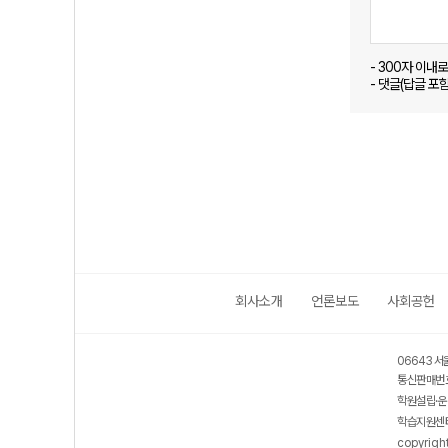
- 300자 이내
- 댓글(답글 포
회사소개
언론보도
사회공헌
06643 서
통신판매번호
학원설립·운
학습지원센터
copyrigh