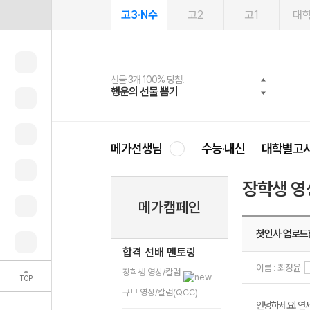
고3·N수
고2
고1
대
선물 3개 100% 당첨!
선물 100% 증정!
여름방학 스터디 캐시백
2027 러셀 단과
스마트러닝앱
메가패스
메가패스 수강생 무료혜택!
사회공헌 캠페인
행운의 선물 뽑기
메가스터디 X 올리브
메가런 썸머스쿨
강사 공개선발
설문 EVENT
3일 무료 체험권
메가클럽 멤버십
희망이룸 메가나눔
영
메가선생님
수능·내신
대학별고
장학생 영
메가캠페인
첫인사 업로드
합격 선배 멘토링
이름 : 최정윤
장학생 영상/칼럼
TOP
큐브 영상/칼럼(QCC)
안녕하세요! 연