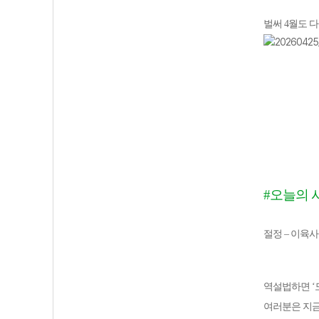
벌써 4월도 
#오늘의 
절정 – 이육사
역설법하면 ‘
여러분은 지금