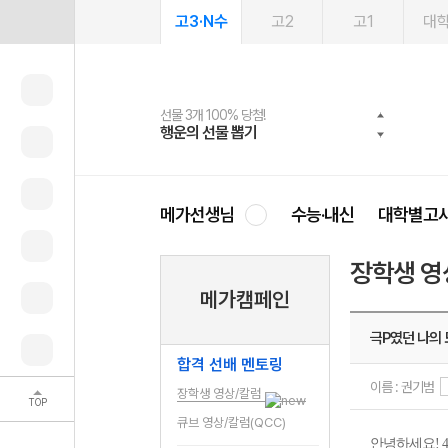
고3·N수
고2
고1
대
선물 3개 100% 당첨!
선물 100% 증정!
여름방학 스터디 캐시백
2027 러셀 단과
스마트러닝앱
메가패스
메가패스 수강생 무료혜택!
사회공헌 캠페인
행운의 선물 뽑기
메가스터디 X 올리브
메가런 썸머스쿨
강사 공개선발
설문 EVENT
3일 무료 체험권
메가클럽 멤버십
희망이룸 메가나눔
영
메가선생님
수능·내신
대학별고
장학생 영
메가캠페인
극P였던 나의
합격 선배 멘토링
이름 : 권기범
장학생 영상/칼럼
TOP
큐브 영상/칼럼(QCC)
안녕하세요! 