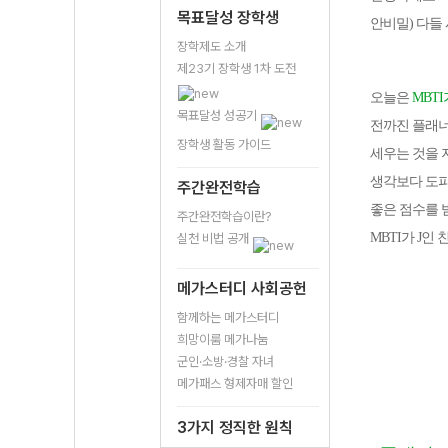
목표달성 장학생
안비밀) 다들
장학제도 소개
제23기 장학생 1차 도전
오늘은
MBT
목표달성 성공기
전까진 플래너
장학생 활동 가이드
세우는 것을 
생각보다 도파
주간완전학습
좋은 점수를 
주간완전학습이란?
MBTI가 J
실천 비법 공개
메가스터디 사회공헌
함께하는 메가스터디
희망이룸 메가나눔
군인·소방·경찰 자녀
메가패스 형제자매 할인
3가지 정직한 원칙