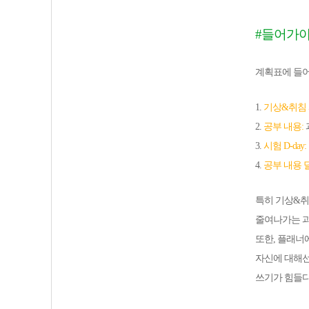
#들어가야
계획표에 들어
1.
기상&취침
2.
공부 내용:
3.
시험 D-day:
4.
공부 내용 
특히 기상&취
줄여나가는 
또한, 플래너
자신에 대해선
쓰기가 힘들다