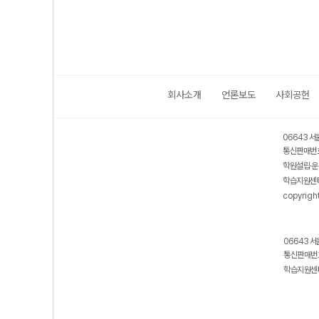
회사소개
언론보도
사회공헌
06643 서
통신판매번호
학원설립·운
학습지원센터
copyrigh
06643 서
통신판매번호
학습지원센터