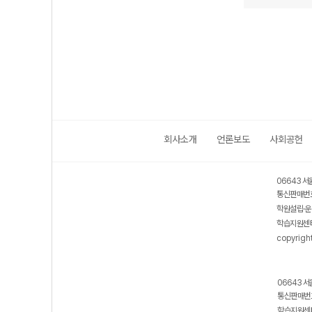
회사소개
언론보도
사회공헌
06643 서
통신판매번호
학원설립·운
학습지원센터
copyrigh
06643 서
통신판매번호
학습지원센터