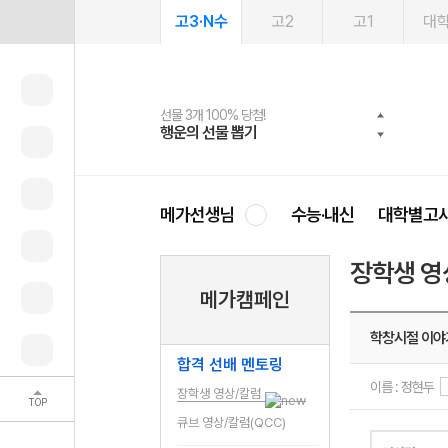
고3·N수
고2
고1
대
선물 3개 100% 당첨!
선물 100% 증정!
여름방학 스터디 캐시백
2027 러셀 단과
스마트러닝앱
메가패스
메가패스 수강생 무료혜택!
사회공헌 캠페인
행운의 선물 뽑기
메가스터디 X 올리브
메가런 썸머스쿨
강사 공개선발
설문 EVENT
3일 무료 체험권
메가클럽 멤버십
희망이룸 메가나눔
영
메가선생님
수능·내신
대학별고
장학생 영
메가캠페인
학창시절 이야기
합격 선배 멘토링
이름 : 정현두
장학생 영상/칼럼
TOP
큐브 영상/칼럼(QCC)