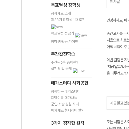
인사말
목표달성 장학생
장학제도 소개
제23기 장학생 1차 도전
안녕하세요, 메
목표달성 성공기
중간고사를 무
처음으로 치르는
장학생 활동 가이드
아직 시험이 주
주간완전학습
이번 칼럼은 지
주간완전학습이란?
'지금 알고 있는
실천 비법 공개
을 다루려고 합
메가스터디 사회공헌
함께하는 메가스터디
희망이룸 메가나눔
지금 알고 있
군인·소방·경찰 자녀
메가패스 형제자매 할인
모든 사람은 사
3가지 정직한 원칙
자신이 아닌 다