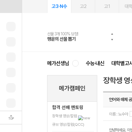
고3·N수
고2
고1
대
선물 3개 100% 당첨!
선물 100% 증정!
여름방학 스터디 캐시백
2027 러셀 단과
스마트러닝앱
메가패스
메가패스 수강생 무료혜택!
사회공헌 캠페인
행운의 선물 뽑기
메가스터디 X 올리브
메가런 썸머스쿨
강사 공개선발
설문 EVENT
3일 무료 체험권
메가클럽 멤버십
희망이룸 메가나눔
영
메가선생님
수능·내신
대학별고
장학생 영
메가캠페인
언어와 매체 
합격 선배 멘토링
이름 : 노수아
장학생 영상/칼럼
TOP
큐브 영상/칼럼(QCC)
안녕하세요. 이