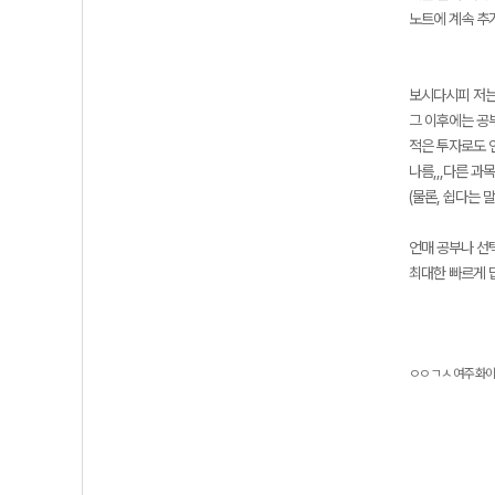
노트에 계속 추
보시다시피 저는
그 이후에는 공
적은 투자로도 
나름,,,다른 
(물론, 쉽다는 
언매 공부나 선
최대한 빠르게 
ㅇㅇ ㄱㅅ 여주 화이