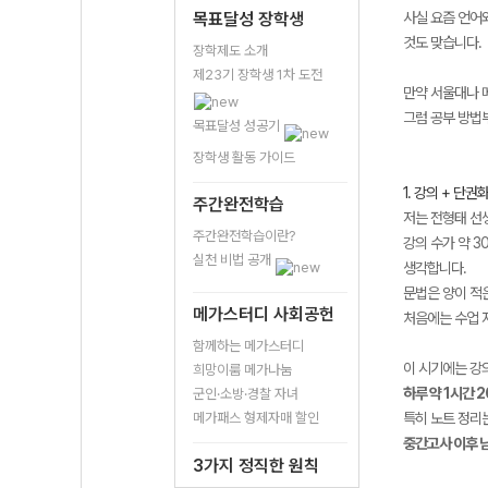
목표달성 장학생
사실 요즘 언어와
것도 맞습니다.
장학제도 소개
제23기 장학생 1차 도전
만약 서울대나 
그럼 공부 방법
목표달성 성공기
장학생 활동 가이드
1. 강의 + 단권
주간완전학습
저는 전형태 
주간완전학습이란?
강의 수가 약 3
실천 비법 공개
생각합니다.
문법은 양이 적
메가스터디 사회공헌
처음에는 수업 
함께하는 메가스터디
이 시기에는 강
희망이룸 메가나눔
하루 약 1시간 
군인·소방·경찰 자녀
메가패스 형제자매 할인
특히 노트 정리
중간고사 이후 남
3가지 정직한 원칙