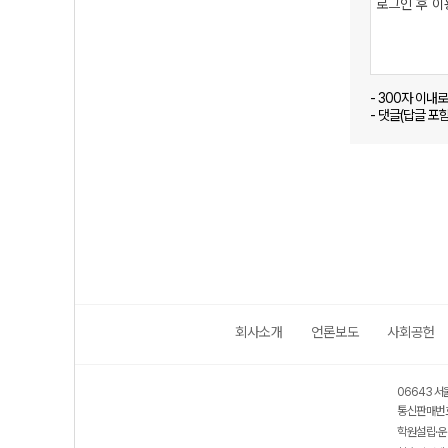
- 300자 이내
- 댓글(답글 포
회사소개
언론보도
사회공헌
06643 서
통신판매번호
학원설립·운