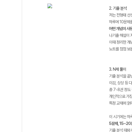
2. 기출 분석
저는 전형태 선생
하루에 10문제를
어떤 개념이 사
나기출 해설이 
이때 정리한 개
노트를 점점 보
3. N제 풀이
기출 분석을 끝
이감, 상상 등
총 7~8권 정도
개인적으로 가장
특정 교재에 
이 시기에는 하
5문제, 15~20
기출 분석 때와