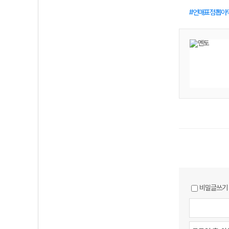
언매표점뽑아
비밀글쓰기