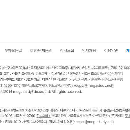
찾아오는길
제휴·단체문의
강사모집
인재채용
이용약관
개
울 서초구 효령로 321 (서초동, 덕원빌딩) 메가스터디교육(주) 대표이사 : 손성은 사업자등록번호 : 780-87-00
 : 2015-서울서초-0678
정보조회 >
신고기관명 : 서울특별시 서초구 호스팅제공자 : (주)케이티
영등록번호 : 제10176호 메가스터디원격학원
정보조회 >
신고기관명 : 서울특별시 강남교육지원청
 : 1599-1010 개인정보보호책임자 : 정보보안실 김영무
(keeper@megastudy.net)
tⓒ2014 megastudyEdu.co.,Ltd. All rights reserved.
울 서초구 효령로 321, 10층 10-1호(서초동, 메가스터디) 메가스터디교육 스토어 대표이사 : 손성은 사업자등록번호 :
 : 2026-서울서초-0769
정보조회 >
신고기관명 : 서울특별시 서초구 호스팅제공자 : (주)케이티
구매
 : 1599-1010 개인정보보호책임자 : 정보보안실 김영무
(keeper@megastudy.net)