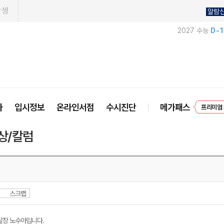
학생
알람
2027 수능
D-
EVEN
사
입시정보
온라인서점
수시진단
메가패스
프리미엄 
상/칼럼
스크랩
달장 노수아입니다.