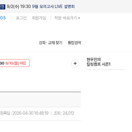
9/2(수) 19:30
9월 모의고사 LIVE 설명회
신청
105
로그인
회원가입
학원 바로가기
다채로운 난도
강좌 · 교재 찾기
통합검색
실전 모의고사
T
8/10(월) 마감
현우진의
30
8/10(월) 마감
킬링캠프 시즌1
등록일 :
2026-04-30 16:48:19
조회 :
24,012