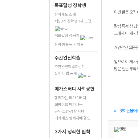
목표달성 장학생
이번 글은 오직
장학제도 소개
제23기 장학생 1차 도전
칼럼 특성 상 답
그래서 이 게시
목표달성 성공기
장학생 활동 가이드
개인적인 질문은
주간완전학습
앞으로 이 게시물
주간완전학습이란?
많은 질문 부탁
실천 비법 공개
메가스터디 사회공헌
함께하는 메가스터디
희망이룸 메가나눔
무엇이든물어
군인·소방·경찰 자녀
메가패스 형제자매 할인
3가지 정직한 원칙