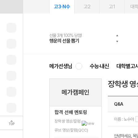
고3·N수
고2
고1
대
선물 3개 100% 당첨!
선물 100% 증정!
여름방학 스터디 캐시백
2027 러셀 단과
스마트러닝앱
메가패스
메가패스 수강생 무료혜택!
사회공헌 캠페인
행운의 선물 뽑기
메가스터디 X 올리브
메가런 썸머스쿨
강사 공개선발
설문 EVENT
3일 무료 체험권
메가클럽 멤버십
희망이룸 메가나눔
영
메가선생님
수능·내신
대학별고
장학생 영
메가캠페인
Q&A
합격 선배 멘토링
이름 : 노수아
장학생 영상/칼럼
TOP
큐브 영상/칼럼(QCC)
안녕하세요, 목