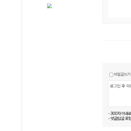
비밀글쓰기
- 300자 이내
- 댓글(답글 포