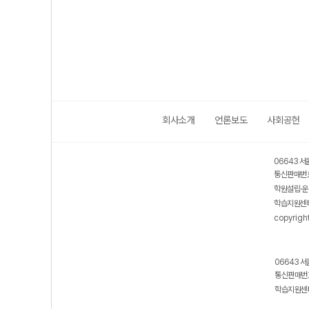
회사소개
언론보도
사회공헌
06643 서
통신판매번호
학원설립·운
학습지원센터
copyrigh
06643 서
통신판매번호
학습지원센터