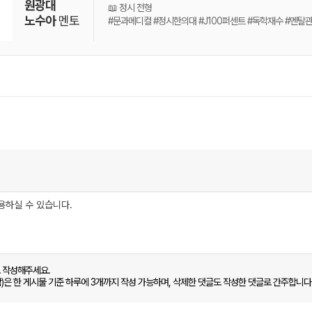
원광대
📖 정시 전형
노수아
멘토
#문과메디컬 #정시한의대 #J100퍼센트 #독학재수 #멘탈
로 작성해주세요.
함)은 한 게시물 기준 하루에 3개까지 작성 가능하며, 삭제한 댓글도 작성한 댓글로 간주합니다