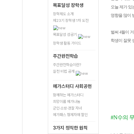
목표달성 장학생
오늘 제가 있
장학제도 소개
영향을 많이 
제23기 장학생 1차 도전
벌써 4월이 
목표달성 성공기
학생이 잘못 
장학생 활동 가이드
주간완전학습
주간완전학습이란?
실천 비법 공개
메가스터디 사회공헌
함께하는 메가스터디
희망이룸 메가나눔
군인·소방·경찰 자녀
메가패스 형제자매 할인
#N수의 
3가지 정직한 원칙