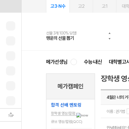
고3·N수
고2
고1
대
선물 3개 100% 당첨!
선물 100% 증정!
여름방학 스터디 캐시백
2027 러셀 단과
스마트러닝앱
메가패스
메가패스 수강생 무료혜택!
사회공헌 캠페인
행운의 선물 뽑기
메가스터디 X 올리브
메가런 썸머스쿨
강사 공개선발
설문 EVENT
3일 무료 체험권
메가클럽 멤버십
희망이룸 메가나눔
영
메가선생님
수능·내신
대학별고
장학생 영
메가캠페인
4월은 너의 
합격 선배 멘토링
이름 : 권기범
장학생 영상/칼럼
TOP
큐브 영상/칼럼(QCC)
안녕하세요! 