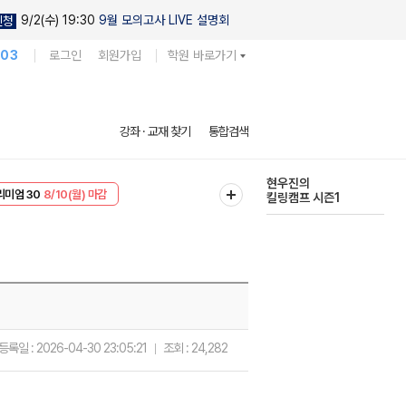
9/2(수) 19:30
9월 모의고사 LIVE 설명회
신청
103
로그인
회원가입
학원 바로가기
다채로운 난도
강좌 · 교재 찾기
통합검색
실전 모의고사
EVENT
8/10(월) 마감
현우진의
리미엄 30
8/10(월) 마감
킬링캠프 시즌1
등록일 :
2026-04-30 23:05:21
조회 :
24,282