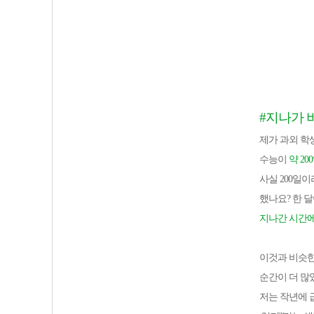
#지나가 
제가 과외 학
수능이
약 20
사실 200일
했나요? 한 
지나간 시간에
이것과 비슷
순간이 더 많
저는 작년에 