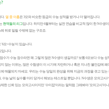
?
다.
열 중 아홉
은 3모와 비슷한 등급의 수능 성적을 받거나 더 떨어집니다.
사는
현역들의
리그
입니다. 하지만 6월부터는 실전 연습을 비교적 많이 한 N수생
레 뒤로 밀릴 수밖에 없는 구조죠.
'6모=수능'이 있습니다.
짓입니다.
 점수가 수능 점수라면 왜 그렇게 많은 N
수생이 생길까요? 보통 6모보다 수능 
지 않는 이유는, 많은 수험생이 이 시기에 자만하거나 혹은 지나친 불안감에 
에 매몰되지 마세요. 우리는 수능 당일의 완성을 위해 지금의 과정을 겪고 있는
, 수능 날의 실수를 미리 당겨서 해보는 테스트일 뿐입니다.
N수생은 모의고사가 
제한 신뢰 있는 모의고사이지만 '수미잡'이라는 말처럼 그래봐야 '모의고사'이니