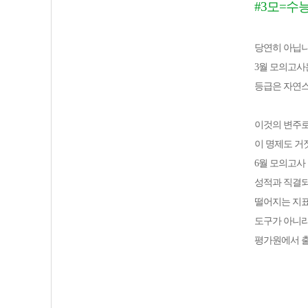
#3모=수능
당연히 아닙니
3월 모의고
등급은 자연스
이것의 변주로 
이 명제도 거
6월 모의고사
성적과 직결되
떨어지는 지표
도구가 아니라
평가원에서 출