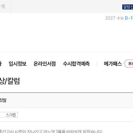
학생
알람
2027 수능
D-
사
입시정보
온라인서점
수시합격예측
메가패스
프
상/칼럼
거짓말
스크랩
중간고사 시즌이 지나가고 어느덧 5월을 바라보게 되었습니다.