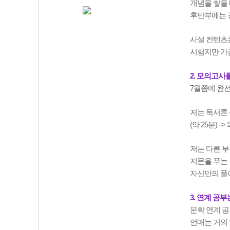
개념을 쌓을 때
후반부에는 강
사설 컨텐츠는
시험지만 가끔
2. 모의고사
7월쯤에 완
저는 독서론 -
(약 25분) 
저는 다른 부
지문을 푸는 
자신만의 풀
3. 연계 공
문학 연계 공
언매는 거의 