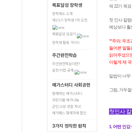
목표달성 장학생
제 22기 
장학제도 소개
첫 인사 칼럼
제23기 장학생 1차 도전
예상보다 훨
목표달성 성공기
**주의: 무
장학생 활동 가이드
들어본 말들을
주간완전학습
읽어주셨으면!
이렇게 제 
주간완전학습이란?
실천 비법 공개
밑밥이 너무 길
메가스터디 사회공헌
그럼, 거두절
함께하는 메가스터디
희망이룸 메가나눔
군인·소방·경찰 자녀
첫인사 칼
메가패스 형제자매 할인
3가지 정직한 원칙
1. 어떤 인