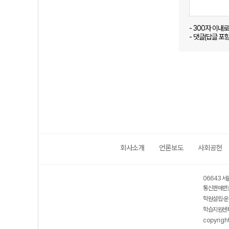
- 300자 이내
- 댓글(답글 포
회사소개
언론보도
사회공헌
06643 서
통신판매번호
학원설립·운
학습지원센터
copyrigh