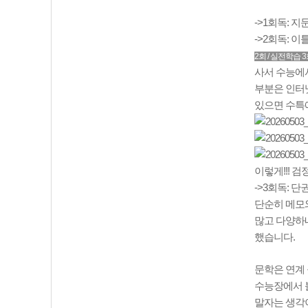
->1회독: 지
->2회독: 
2회 / 실전학습 
사서 수능에
부분은 인터
있으면 수특에
이렇게!!! 
-
>3회독: 단
단순히 메모와
많고 다양하네
했습니다.
문학은 연계 
수능장에서 
말자는 생각이