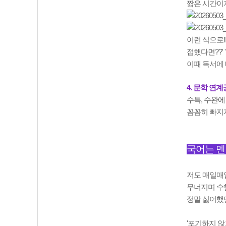
짧은 시간이지
이런 식으로
접했다면??'
이때 독서에 
4. 문학 연
수특, 수완
꼼꼼히 빠지지
국어는 
저도 매일매일
무너지며 수험
정말 싫어했
'포기하지 않