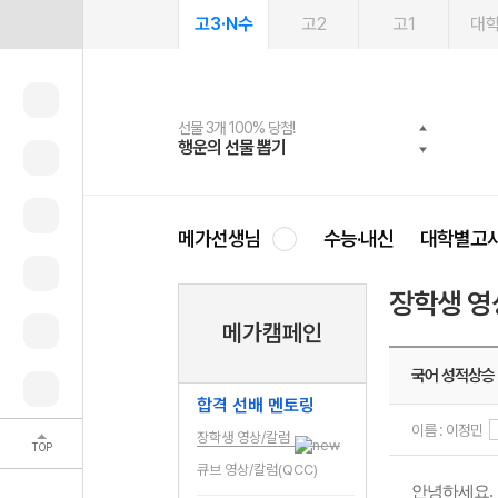
고3·N수
고2
고1
대
선물 3개 100% 당첨!
선물 100% 증정!
여름방학 스터디 캐시백
2027 러셀 단과
스마트러닝앱
메가패스
메가패스 수강생 무료혜택!
사회공헌 캠페인
행운의 선물 뽑기
메가스터디 X 올리브
메가런 썸머스쿨
강사 공개선발
설문 EVENT
3일 무료 체험권
메가클럽 멤버십
희망이룸 메가나눔
영
메가선생님
수능·내신
대학별고
장학생 영
메가캠페인
국어 성적상승
합격 선배 멘토링
이름 : 이정민
장학생 영상/칼럼
TOP
큐브 영상/칼럼(QCC)
안녕하세요.