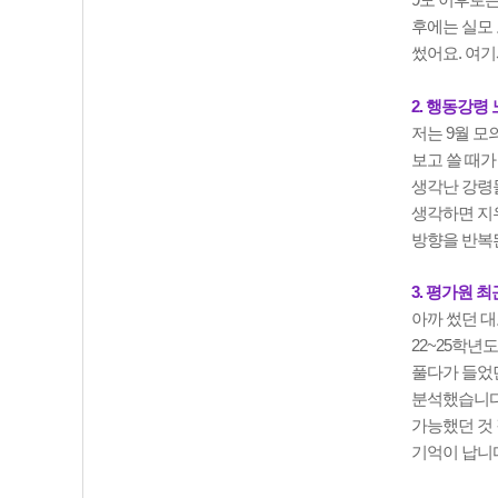
9모 이후로는
후에는 실모 
썼어요. 여
2. 행동강령
저는 9월 
보고 쓸 때가
생각난 강령들
생각하면 지
방향을 반복
3. 평가원 최
아까 썼던 대
22~25학년
풀다가 들었
분석했습니다
가능했던 것 
기억이 납니