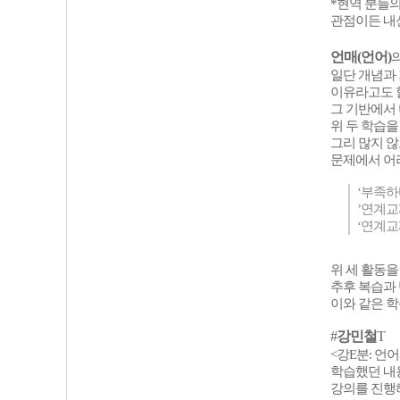
*현역 분들
관점이든 내
언매(언어)
일단 개념과
이유라고도 할
그 기반에서
위 두 학습을
그리 많지 않
문제에서 어려
‘부족하
’연계교
‘연계교
위 세 활동을
추후 복습과 
이와 같은 
#
강민철
T
<강E분: 언어와
학습했던 내용
강의를 진행