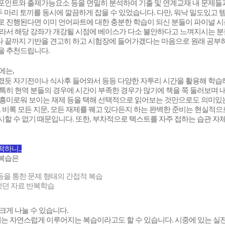
포인트와 출제가능요소 등을 면밀히 분석하여 기출 및 연계교재 내 문제들과
두 마리 토끼를 동시에 깔끔하게 잡을 수 있었습니다. 다만, 워낙 밀도있고
로 진행된다면 이미 언어파트에 대한 충분한 학습이 되신 분들이 파이널 시
따라서 해당 강좌가 개강될 시점에 베이스가 다소 불안하다고 느껴지시는 
 끝까지 기반을 견고히 하고 시험장에 들어가겠다는 마음으로 원래 공부하
을 추천드립니다.
에는,
렸듯 자기전이나 식사후 들어와서 등등 다양한 자투리 시간을 활용해 학습
 특히 현역 분들의 경우에 시간이 부족한 경우가 많기에 책을 쭉 둘러보며 
 흥미로워 보이는 재제 등을 택해 선택적으로 읽어보는 것만으로도 의미있는
, 비록 모든 지문, 모든 재제를 꿰고 있다든지 하는 완벽한 준비는 현실적
할 수 없기 때문입니다. 또한, 부차적으로 텍스트를 자주 접하는 습관 자
하니..
복습은
 등을 통한 문제 형태의 간접적 복습
했던 자료 반복학습
크게 나눌 수 있습니다.
는 자연스럽게 이루어지는 복습이라고도 할 수 있습니다. 시중에 있는 실전