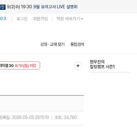
9/2(수) 19:30
9월 모의고사 LIVE 설명회
신청
103
로그인
회원가입
학원 바로가기
현우진의
강좌 · 교재 찾기
통합검색
킬링캠프 시즌1
다채로운 난도
리미엄 30
8/10(월) 마감
실전 모의고사
EVENT
8/10(월) 마감
등록일 :
2026-05-05 23:15:10
조회 :
24,780