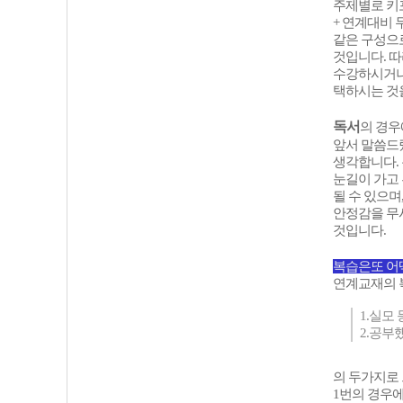
주제별로 키
+ 연계대비 
같은 구성으
것입니다. 
수강하시거나
택하시는 것
독서
의 경우
앞서 말씀드
생각합니다.
눈길이 가고
될 수 있으며
안정감을 무시
것입니다.
복습은또 어떡
연계교재의 
1.실모
2.공부
의 두가지로 
1번의 경우에