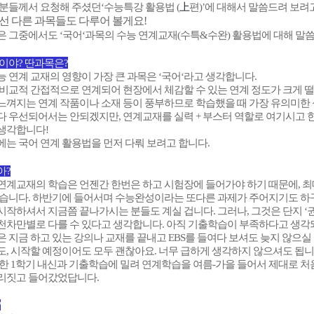
上
 분들께서 요청해 주셨던
‘수능특강 활용법 (
편)’
에 대해서 말씀드려 보려고
선 다른 과목들도 다루어 볼게요!
은 그중에서도
‘국어‘
과목의 수능 연계교재(수특&수완) 활용법에 대해 말
이야? 딴과목은?
 연계 교재의 영향이 가장 큰 과목은 ‘국어‘라고 생각합니다.
 비교적 간접적으로 연계되어 현장에서 체감할 수 있는 연계 정도가 크게 
느껴지는 연계 작품이나 소재 등이 풍부하므로 학습했을 때 가장 유의미한 
메가스터디
 우선되어서는 안되겠지만, 연계교재를 실력 + 부스터 역할로 여기시고 한
생각합니다!
에는 국어 연계 활용법을 먼저 다뤄 보려고
합니다.
아?
연계교재의 학습은 언젠간 한번은 하고 시험장에 들어가야 하기 때문에, 최
습니다. 하반기에 들어서며 수능완성이라는 또다른 과제가 주어지기도 하구요
작하셔서 지금쯤 끝나가시는 분들도 계실 겁니다. 그러나, 그것은 단지 ‘
천차만별로 다를 수 있다고 생각합니다. 아직 기출학습이 부족하다고 생각
 지금 하고 있는 강의나 교재를 끝내고 EBS를 들여다 보셔도 늦지 않으실
, 시작할 예정이어도 모두 괜찮아요. 너무 급하게 생각하지 않으셔도 됩니
또한 1학기 내신과 기출학습에 밀려 연계학습을 여름-가을 들어서 제대로 
리짓고 들어갔었답니다.
?