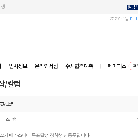
학생
알람
2027 수능
D-
프
사
입시정보
온라인서점
수시합격예측
메가패스
상/칼럼
특강 上편
스크랩
22기 메가스터디
목표달성 장학생
신동준
입니다.