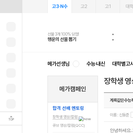
고3·N수
고2
고1
대
선물 3개 100% 당첨!
선물 100% 증정!
여름방학 스터디 캐시백
2027 러셀 단과
스마트러닝앱
메가패스
메가패스 수강생 무료혜택!
사회공헌 캠페인
행운의 선물 뽑기
메가스터디 X 올리브
메가런 썸머스쿨
강사 공개선발
설문 EVENT
3일 무료 체험권
메가클럽 멤버십
희망이룸 메가나눔
영
메가선생님
수능·내신
대학별고
장학생 영
메가캠페인
계륵같은수능
합격 선배 멘토링
이름 : 신동준
장학생 영상/칼럼
TOP
큐브 영상/칼럼(QCC)
안녕하세요.