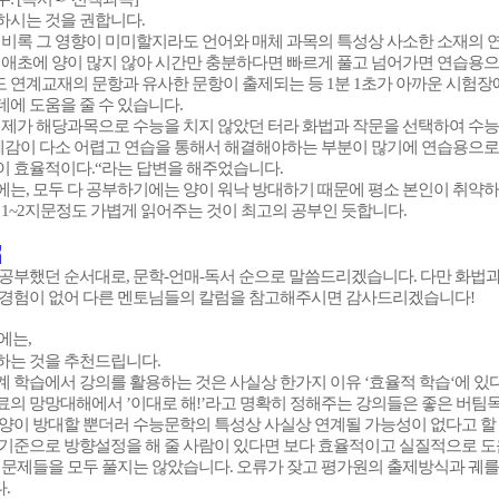
하시는 것을 권합니다.
, 비록 그 영향이 미미할지라도 언어와 매체 과목의 특성상 사소한 소재의 
 애초에 양이 많지 않아 시간만 충분하다면 빠르게 풀고 넘어가면 연습용으로
도 연계교재의 문항과 유사한 문항이 출제되는 등 1분 1초가 아까운 시험
에 도움을 줄 수 있습니다.
, 제가 해당과목으로 수능을 치지 않았던 터라 화법과 작문을 선택하여 수
 체감이 다소 어렵고 연습을 통해서 해결해야하는 부분이 많기에 연습용으
이 효율적이다.“라는 답변을 해주었습니다.
에는, 모두 다 공부하기에는 양이 워낙 방대하기 때문에 평소 본인이 취약
 1~2지문정도 가볍게 읽어주는 것이 최고의 공부인 듯합니다.
?
 공부했던 순서대로, 문학-언매-독서 순으로 말씀드리겠습니다. 다만 화법
 경험이 없어 다른 멘토님들의 칼럼을 참고해주시면 감사드리겠습니다!
에는,
하는 것을 추천드립니다.
 학습에서 강의를 활용하는 것은 사실상 한가지 이유 ‘효율적 학습‘에 있
료의 망망대해에서 ’이대로 해!’라고 명확히 정해주는 강의들은 좋은 버팀
 양이 방대할 뿐더러 수능문학의 특성상 사실상 연계될 가능성이 없다고 할
 기준으로 방향설정을 해 줄 사람이 있다면 보다 효율적이고 실질적으로 도
는 문제들을 모두 풀지는 않았습니다. 오류가 잦고 평가원의 출제방식과 궤
.