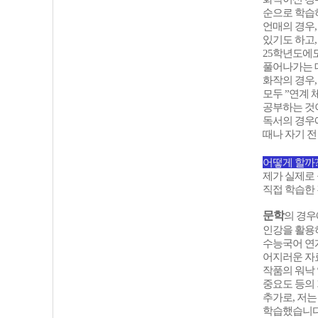
순으로 학습
언매의 경우
있기도 하고,
25학년도에
풀어나가는 데
화작의 경우
모두 ”연계
공부하는 것
독서의 경우
때나 자기 전
어떻게 할까
제가 실제로
직접 학습한
문학
의 경우
인강을 활용
수능국어 연계
어지러운 자
작품의 워낙
중요도 등의
추가로, 저
학습했습니다