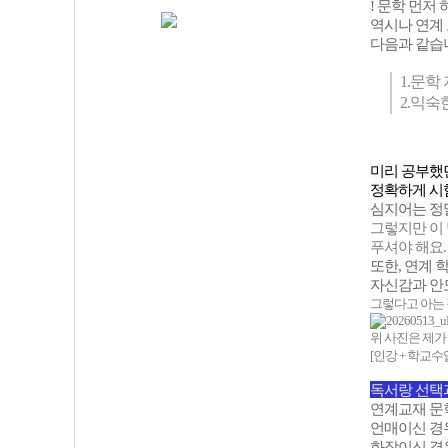
! 문학 먼저 
역시나 연계 
다음과 같습
1.문학
2.익숙
미리 공부했던
정확하게 시
심지어는 정말
그렇지만 이 
푸셔야 해요.
또한, 연계 
자신감과 안
그렇다고 아는 
위 사진은 제가
[인강 + 학교수
독서랑 선택
연계교재 문
언매이신 경우:
화작이신 경우: