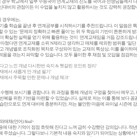
의 경우 학교에서 일부 수능국어 연계교재의 진도를 국어과 선생님들께서 
신대비의 관점이든 이 수업을 놓치지 않고 활용하시는 것도 강력히 권장합니다
의 경우에는,
 기출 학습을 끝낸 후 연계공부를 시작하시기를 추천드립니다. 이 말씀은 특
 수 있는 ’문제의 정확하고 빠른 풀이‘는 위 두 학습의 기반이 튼튼하게
 더 확실한 실력을 얻기 위해 활용하는 것이
연계교재임을 거듭 강조드립니
 마쳤다면 연계교재를 소위 N제라고 생각하고 매체를 제외한 범위를 ’일단
고 개념별로 조직화된 목차로 구성되어 있는 교재의 특성상, 이를 풀이하며
움을 겪는지 파악할 수 있습니다. 모두 풀이한 후 채점 및 오답을 점검하는
다고 느낀 개념 다시한번 숙지 & 헷갈린 포인트 정리‘
재에서 새롭게 안 개념 필기’
재에서 주목할 만한 문제나 개념 체크‘
 수행해 보시기를 권합니다. 위 과정을 통해 개념의 구멍을 찾아서 메우고,
반복을 위한 기반을 마련할 수 있었습니다. 실제로 저는 이를 통해 보다 
학습만으로도 연계 대비에 충분하지만, 저는 불안한 마음에 파이널 시즌에 
매체(언어) final>
에 대한 기억이 점점 흐릿해 진다고 느껴 급히 수강했던 강의입니다. 작년에는
해 주셨습니다. 그렇다보니 기본적 내용 숙지와 암기가 되어있는 상황에서 