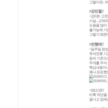
그렇다면.. 
#
강민철
T
<강E분: 고
사실.. 교재
도움을 많이
불가능에 가
그렇기 때문
#
전형태
T
<일주일 완성 나
추석연휴 기간
등의 기준으로
무게를 두어
핵심내용이나
꽤나 든든했
+)엄선경T
비록 작년을
끝나고 집에