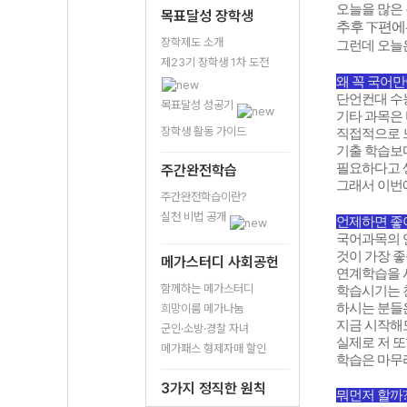
오늘을 많은
목표달성 장학생
추후
편에
下
장학제도 소개
그런데 오늘
제23기 장학생 1차 도전
왜 꼭 국어만
단언컨대 수능
목표달성 성공기
기타 과목은
장학생 활동 가이드
직접적으로 
기출 학습보다
필요하다고 
주간완전학습
그래서 이번
주간완전학습이란?
실천 비법 공개
언제하면 좋
국어과목의 
것이 가장 좋
메가스터디 사회공헌
연계학습을 시
함께하는 메가스터디
학습시기는 
하시는 분들은
희망이룸 메가나눔
지금 시작해도
군인·소방·경찰 자녀
실제로 저 
메가패스 형제자매 할인
학습은 마무
3가지 정직한 원칙
뭐먼저 할까