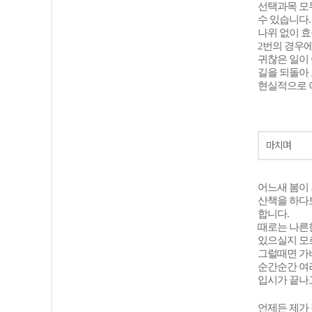
선택과목 모
수 있습니다.
나위 없이 
2번의 경우
귀찮은 일이
길을 되돌아
현실적으로 
마치며
어느새 봄이
산책을 하다보
합니다.
때로는 나른
있으실지 모
그럴때면 가
순간순간 여
입시가 끝나고
언제든 제가