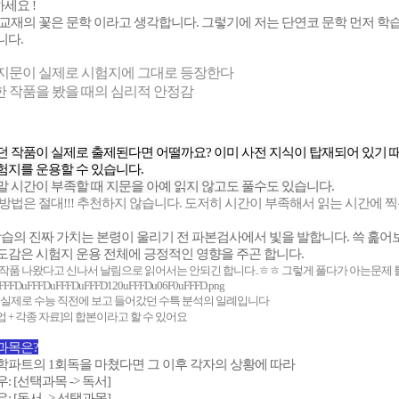
하세요 !
교재의 꽃은 문학 이라고 생각합니다. 그렇기에 저는 단연코 문학 먼저 학
니다.
 지문이 실제로 시험지에 그대로 등장한다
한 작품을 봤을 때의 심리적 안정감
 작품이 실제로 출제된다면 어떨까요? 이미 사전 지식이 탑재되어 있기 때
험지를 운용할 수 있습니다.
 시간이 부족할 때 지문을 아예 읽지 않고도 풀수도 있습니다.
방법은 절대!!! 추천하지 않습니다. 도저히 시간이 부족해서 읽는 시간에
학습의 진짜 가치는 본령이 울리기 전 파본검사에서 빛을 발합니다. 쓱 훑어
도감은 시험지 운용 전체에 긍정적인 영향을 주곤 합니다.
작품 나왔다고 신나서 날림으로 읽어서는 안되긴 합니다..ㅎㅎ 그렇게 풀다가 아는문제
 실제로 수능 직전에 보고 들어갔던 수특 분석의 일례입니다
업 + 각종 자료]의 합본이라고 할 수 있어요
과목은?
학파트의 1회독을 마쳤다면 그 이후 각자의 상황에 따라
 [선택과목 -> 독서]
 [독서 -> 선택과목]