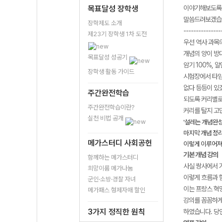
목표달성 장학생
이야기해보도록 
말씀드려보겠습
장학제도 소개
---------------
제23기 장학생 1차 도전
우선 역사 과목
개념의 양이 방
목표달성 성공기
암기 100%, 
장학생 활동 가이드
시험장에서 타
없다 등등이 있
주간완전학습
되도록 커리별로
주간완전학습이란?
커리를 탈지 고
실천 비법 공개
'설레는 개념완성
마지막 개념 정리
메가스터디 사회공헌
이렇게 이루어져
기본 개념 강의
함께하는 메가스터디
사실 쌍사에서 
희망이룸 메가나눔
이렇게 흐름과 
군인·소방·경찰 자녀
이는 프랑스 혁
메가패스 형제자매 할인
강의를 꼼꼼하게
3가지 정직한 원칙
하였습니다. 당