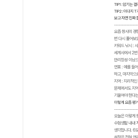
TIP1 : 암기
TIP2 : 이다
보고 자면 진짜 
---------------
요즘 쌍사의 경
번 다시 풀어보았
키워드 낚시 : 
세계사에서 2번
만리장성 이남으
연표 : 예를 들
하고, 마지막으
지역 : 지리적
문제에서도 지역
기울여야 한다는
이렇게 요즘 평
---------------
오늘은 이렇게 
수험생활 내내 
생각합니다. 6모
성적은 전혀 연