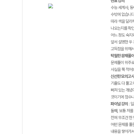
연표 강의
수능 세계사, 
수밖에 없습니다
따라 색을 달리
나오는지를 확인
어느 정도 숙지되
앞서 설명한 두
고득점을 위해서
탁월한 문제풀이(
문제풀이 위주로
사실을 쭉 적어
신선한 모의고사(
기출도 다 풀고 
빠져 있는 개념
것이기에 점수나
파이널 강의
: 
둘째, 보통 저
전에 무조건 한
어떤 문제를 풀
내용을 쌓아가셔