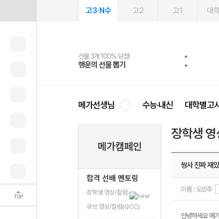
고3·N수
고2
고1
대
선물 3개 100% 당첨!
선물 100% 증정!
여름방학 스터디 캐시백
2027 러셀 단과
스마트러닝앱
메가패스
메가패스 수강생 무료혜택!
사회공헌 캠페인
행운의 선물 뽑기
메가스터디 X 올리브
메가런 썸머스쿨
강사 공개선발
설문 EVENT
3일 무료 체험권
메가클럽 멤버십
희망이룸 메가나눔
영
메가선생님
수능·내신
대학별고
장학생 영
메가캠페인
쌍사 진짜 재밌
합격 선배 멘토링
이름 : 도민주
장학생 영상/칼럼
TOP
큐브 영상/칼럼(QCC)
안녕하세요 메가