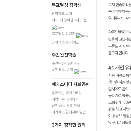
목표달성 장학생
그저 연습이었을
준비해야 하는가
장학제도 소개
읽어주시면 감
제23기 장학생 1차 도전
4월에 올렸던 
목표달성 성공기
있을까 고민해봤을
장학생 활동 가이드
분들도 계실 텐
풀고자 합니다.
주간완전학습
주간완전학습이란?
#1. 개인 
실천 비법 공개
저는 어렸을 때
생각을 하곤 했
메가스터디 사회공헌
입시에도 끝이 
함께하는 메가스터디
올리기로 했습니
희망이룸 메가나눔
조회수가 130
군인·소방·경찰 자녀
뒤로 하고 사범
메가패스 형제자매 할인
이 유튜브 영상은
많구나...' 정
3가지 정직한 원칙