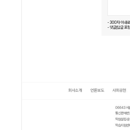
- 300자 이내
- 댓글(답글 포
회사소개
언론보도
사회공헌
06643 서
통신판매번호
학원설립·운
학습지원센터