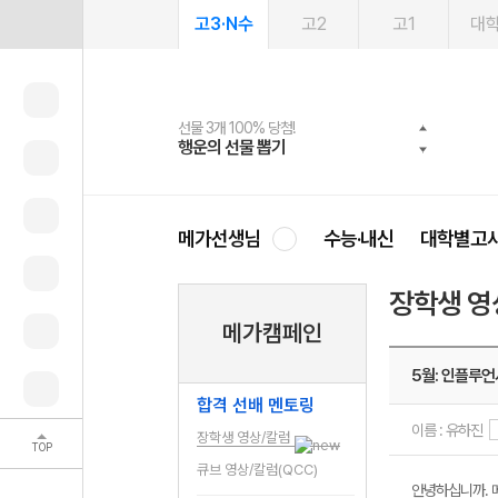
고3·N수
고2
고1
대
선물 3개 100% 당첨!
선물 100% 증정!
여름방학 스터디 캐시백
2027 러셀 단과
스마트러닝앱
메가패스
메가패스 수강생 무료혜택!
사회공헌 캠페인
행운의 선물 뽑기
메가스터디 X 올리브
메가런 썸머스쿨
강사 공개선발
설문 EVENT
3일 무료 체험권
메가클럽 멤버십
희망이룸 메가나눔
영
메가선생님
수능·내신
대학별고
장학생 영
메가캠페인
5월: 인플루언
합격 선배 멘토링
이름 : 유하진
장학생 영상/칼럼
TOP
큐브 영상/칼럼(QCC)
안녕하십니까. 