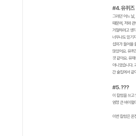
#4. 유퀴즈
그러던 어느 날
때문에, 저와 
거절하려고 생각
너무나도 믿기지
섭외가 들어올 
많았어요. 유퀴
것 같아요. 유
아니었습니다. 과
간 술집에서 같
#5. ???
이 칼럼을 쓰고 
엄청 큰 바이럴이
이번 칼럼은 온