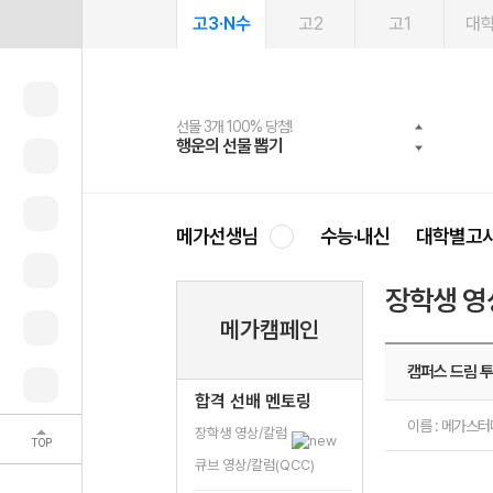
고3·N수
고2
고1
대
선물 3개 100% 당첨!
선물 100% 증정!
여름방학 스터디 캐시백
2027 러셀 단과
스마트러닝앱
메가패스
메가패스 수강생 무료혜택!
사회공헌 캠페인
행운의 선물 뽑기
메가스터디 X 올리브
메가런 썸머스쿨
강사 공개선발
설문 EVENT
3일 무료 체험권
메가클럽 멤버십
희망이룸 메가나눔
영
메가선생님
수능·내신
대학별고
장학생 영
메가캠페인
캠퍼스 드림 투
합격 선배 멘토링
이름 : 메가스
장학생 영상/칼럼
TOP
큐브 영상/칼럼(QCC)