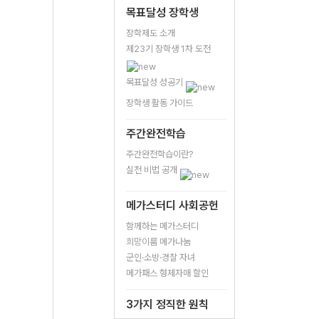
목표달성 장학생
장학제도 소개
제23기 장학생 1차 도전
목표달성 성공기
장학생 활동 가이드
주간완전학습
주간완전학습이란?
실천 비법 공개
메가스터디 사회공헌
함께하는 메가스터디
희망이룸 메가나눔
군인·소방·경찰 자녀
메가패스 형제자매 할인
3가지 정직한 원칙