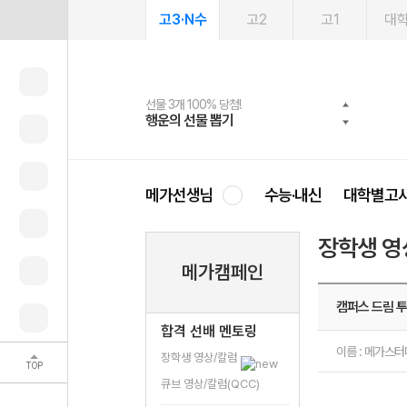
고3·N수
고2
고1
대
선물 3개 100% 당첨!
선물 100% 증정!
2027 러셀 단과
스마트러닝앱
메가패스
메가패스 수강생 무료혜택!
사회공헌 캠페인
행운의 선물 뽑기
메가스터디 X 올리브
강사 공개선발
설문 EVENT
3일 무료 체험권
메가클럽 멤버십
희망이룸 메가나눔
영
메가선생님
수능·내신
대학별고
장학생 영
메가캠페인
캠퍼스 드림 투
합격 선배 멘토링
이름 : 메가스
장학생 영상/칼럼
TOP
큐브 영상/칼럼(QCC)