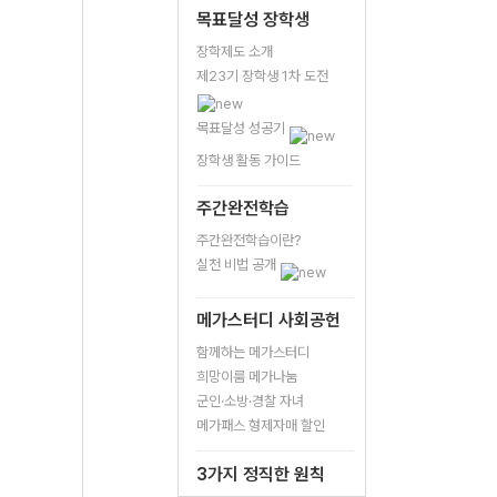
목표달성 장학생
장학제도 소개
제23기 장학생 1차 도전
목표달성 성공기
장학생 활동 가이드
주간완전학습
주간완전학습이란?
실천 비법 공개
메가스터디 사회공헌
함께하는 메가스터디
희망이룸 메가나눔
군인·소방·경찰 자녀
메가패스 형제자매 할인
3가지 정직한 원칙