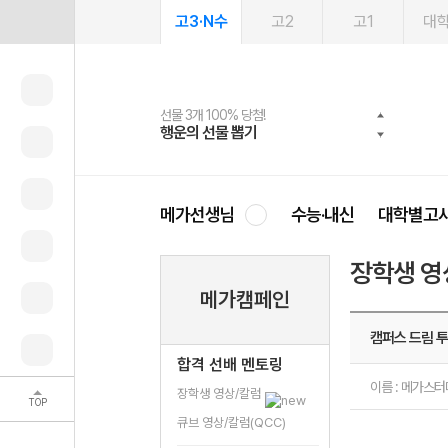
고3·N수
고2
고1
대
선물 3개 100% 당첨!
선물 100% 증정!
여름방학 스터디 캐시백
2027 러셀 단과
스마트러닝앱
메가패스
메가패스 수강생 무료혜택!
사회공헌 캠페인
행운의 선물 뽑기
메가스터디 X 올리브
메가런 썸머스쿨
강사 공개선발
설문 EVENT
3일 무료 체험권
메가클럽 멤버십
희망이룸 메가나눔
영
메가선생님
수능·내신
대학별고
장학생 영
메가캠페인
캠퍼스 드림 투
합격 선배 멘토링
이름 : 메가스
장학생 영상/칼럼
TOP
큐브 영상/칼럼(QCC)