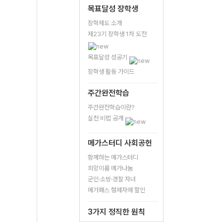
목표달성 장학생
장학제도 소개
제23기 장학생 1차 도전
목표달성 성공기
장학생 활동 가이드
주간완전학습
주간완전학습이란?
실천 비법 공개
메가스터디 사회공헌
함께하는 메가스터디
희망이룸 메가나눔
군인·소방·경찰 자녀
메가패스 형제자매 할인
3가지 정직한 원칙