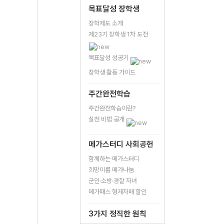
목표달성 장학생
장학제도 소개
제23기 장학생 1차 도전
목표달성 성공기
장학생 활동 가이드
주간완전학습
주간완전학습이란?
실천 비법 공개
메가스터디 사회공헌
함께하는 메가스터디
희망이룸 메가나눔
군인·소방·경찰 자녀
메가패스 형제자매 할인
3가지 정직한 원칙