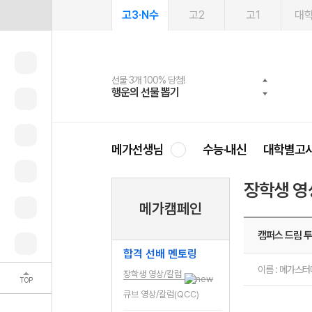
고3·N수
고2
고1
대
선물 3개 100% 당첨!
선물 100% 증정!
여름방학 스터디 캐시백
2027 러셀 단과
스마트러닝앱
메가패스
메가패스 수강생 무료혜택!
사회공헌 캠페인
행운의 선물 뽑기
메가스터디 X 올리브
메가런 썸머스쿨
강사 공개선발
설문 EVENT
3일 무료 체험권
메가클럽 멤버십
희망이룸 메가나눔
영
메가선생님
수능·내신
대학별고
장학생 영
메가캠페인
캠퍼스 드림 투
합격 선배 멘토링
이름 : 메가스
장학생 영상/칼럼
TOP
큐브 영상/칼럼(QCC)