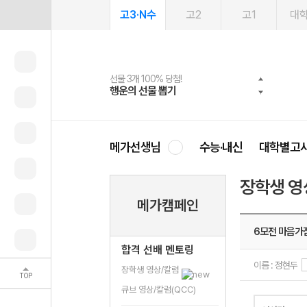
고3·N수
고2
고1
대
선물 3개 100% 당첨!
선물 100% 증정!
여름방학 스터디 캐시백
2027 러셀 단과
스마트러닝앱
메가패스
메가패스 수강생 무료혜택!
사회공헌 캠페인
행운의 선물 뽑기
메가스터디 X 올리브
메가런 썸머스쿨
강사 공개선발
설문 EVENT
3일 무료 체험권
메가클럽 멤버십
희망이룸 메가나눔
영
메가선생님
수능·내신
대학별고
장학생 영
메가캠페인
6모전 마음가
합격 선배 멘토링
이름 : 정현두
장학생 영상/칼럼
TOP
큐브 영상/칼럼(QCC)