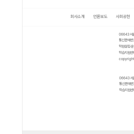
회사소개
언론보도
사회공헌
06643 서
통신판매번호
학원설립·운
학습지원센터
copyrigh
06643 서
통신판매번호
학습지원센터