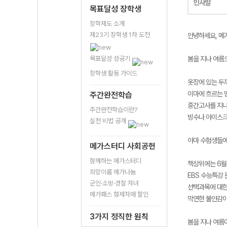
인사말
목표달성 장학생
장학제도 소개
제23기 장학생 1차 도전
안녕하세요, 메
목표달성 성공기
봄을 지나 여름
장학생 활동 가이드
옷장에 있는 두
이마에 흐르는 
주간완전학습
중간고사를 지나
주간완전학습이란?
빙수나 아이스크
실천 비법 공개
아마 수험생들에
메가스터디 사회공헌
함께하는 메가스터디
책상위에는 6월
희망이룸 메가나눔
EBS 수능특강 
군인·소방·경찰 자녀
선택과목에 대한
메가패스 형제자매 할인
막연한 불안감이
3가지 정직한 원칙
봄을 지나 여름