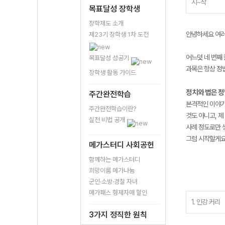
시~작
목표달성 장학생
장학제도 소개
안녕하세요 여러분
제23기 장학생 1차 도전
어느덧 네 번째 
목표달성 성공기
과목은 항상 정법
장학생 활동 가이드
정치와 법은 정
주간완전학습
본격적인 이야기
주간완전학습이란?
것도 아니고, 
실천 비법 공개
사례 정도로만 
그럼 시작할게요
메가스터디 사회공헌
함께하는 메가스터디
희망이룸 메가나눔
군인·소방·경찰 자녀
메가패스 형제자매 할인
1. 인강 커리
3가지 정직한 원칙