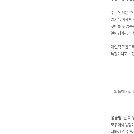
수능 완성은 1학
많지 않아서 빠
찾아볼 수 없는 
알아둬야지.' 하
개인적 의견으로
특강이라고 느꼈
3. 올해 3모,
공통평:
둘 다 
모두에서 등장하
나와야 알 수 