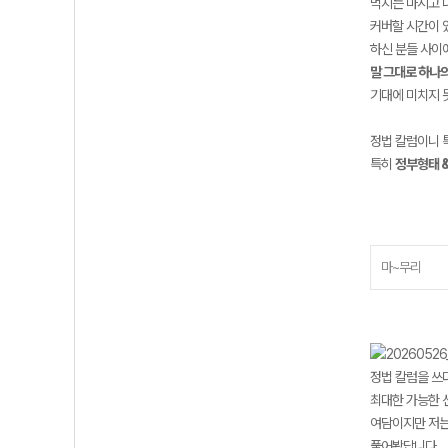
먹지는 마시고 나
커버할 시간이 
하신 분들 사이
말 그대로 하나
기대에 미치지 
정법 칼럼이니 
특히
정부형태 &
마~무리
정법 칼럼을 쓰
최대한 가능한 
여담이지만 저는
풀어봤답니다… 