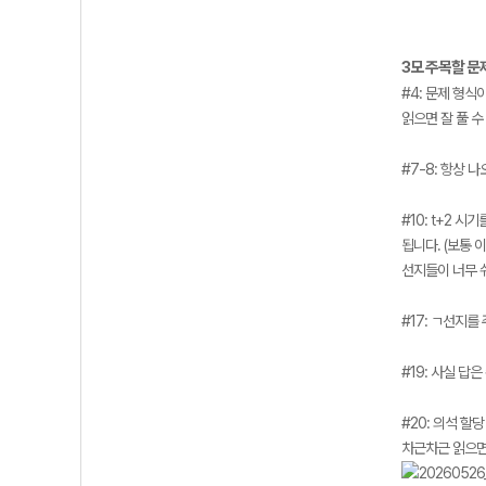
3모 주목할 문제: #
#4:
문제 형식이
읽으면 잘 풀 수
#7-8:
항상 나오
#10:
t+2 시기
됩니다. (보통 
선지들이 너무 
#17:
ㄱ선지를 주
#19:
사실 답은 
#20:
의석 할당
차근차근 읽으면