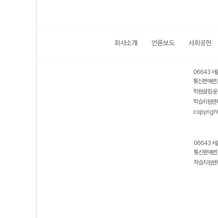
회사소개
언론보도
사회공헌
06643 서
통신판매번호
학원설립·운
학습지원센터
copyrigh
06643 서
통신판매번호
학습지원센터