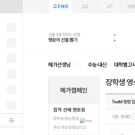
고3·N수
고2
고1
대
선물 3개 100% 당첨!
선물 100% 증정!
여름방학 스터디 캐시백
2027 러셀 단과
스마트러닝앱
메가패스
메가패스 수강생 무료혜택!
사회공헌 캠페인
행운의 선물 뽑기
메가스터디 X 올리브
메가런 썸머스쿨
강사 공개선발
설문 EVENT
3일 무료 체험권
메가클럽 멤버십
희망이룸 메가나눔
영
메가선생님
수능·내신
대학별고
장학생 영
메가캠페인
TeaM 정법 집
합격 선배 멘토링
이름 : 황예린
장학생 영상/칼럼
TOP
큐브 영상/칼럼(QCC)