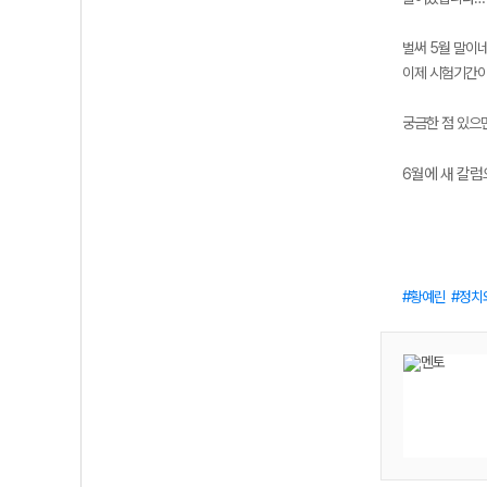
벌써 5월 말이
이제 시험기간이
궁금한 점 있으면
6월에 새 칼럼
황예린
정치