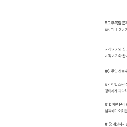
5모 주목할 문제: #
#5:
“t~t+3 
시작 시기와 끝 
시작 시기와 끝 
#6:
투입 산출 환
#7:
헌법 소원 
정확하게 파악하
#11:
이런 문제 
납득하기 어려울
#15:
계산하지 않